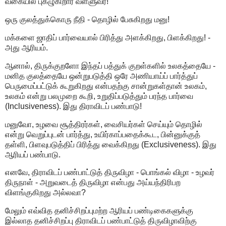
வகையில் புகழுகிறார் வள்ளுவர்!
ஒரு குலத்துக்கொரு நீதி - தொழில் பேசுகிறது மனு!
மக்களை ஜாதிப் பார்வையால் பிரித்து அளக்கிறது, பிளக்கிறது! -
அது ஆரியம்.
ஆனால், திருக்குறளோ இந்தப் பத்துக் குறள்களில் உலகத்தையே -
மனித குலத்தையே ஒன்றுபடுத்தி ஒரே அணியாய்ப் பார்த்துப்
பெருமைப்பட்டுக் கூறுகிறது என்பதற்கு சான்றுகள்தான் உலகம்,
உலகம் என்று பலமுறை கூறி, உறுதிப்படுத்தும் பரந்த பார்வை
(Inclusiveness). இது திராவிடப் பண்பாடு!
மனுவோ, உழவை சூத்திரர்கள், வைசியர்கள் செய்யும் தொழில்
என்று வெறுப்புடன் பார்த்து, உயிர்காப்பதைக்கூட, பின்னுக்குத்
தள்ளி, பிளவுபடுத்திப் பிரித்து வைக்கிறது (Exclusiveness). இது
ஆரியப் பண்பாடு.
எனவே, திராவிடப் பண்பாட்டுத் திருவிழா - பொங்கல் விழா - உழவர்
திருநாள் - அறுவடைத் திருவிழா என்பது அய்யந்திரிபற
விளங்குகிறது அல்லவா?
மேலும் எவ்வித தனிச்சிறப்புமற்ற ஆரியப் பண்டிகைகளுக்கு
இல்லாத தனிச்சிறப்பு திராவிடப் பண்பாட்டுத் திருவிழாவிற்கு