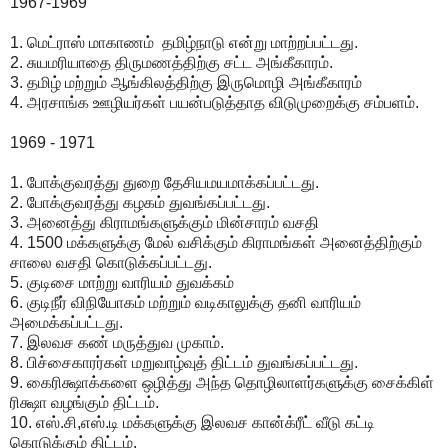
1967-1969
1. மெட்ராஸ் மாகாணம் தமிழ்நாடு என்று மாற்றப்பட்டது.
2. சுயமரியாதை திருமணத்திற்கு சட்ட அங்கீகாரம்.
3. தமிழ் மற்றும் ஆங்கிலத்திற்கு இருமொழி அங்கீகாரம்
4. அரசாங்க ஊழியர்கள் பயன்படுத்தாத விடுமுறைக்கு சம்பளம்.
1969 - 1971
1. போக்குவரத்து துறை தேசியமயமாக்கப்பட்டது.
2. போக்குவரத்து கழகம் துவங்கப்பட்டது.
3. அனைத்து கிராமங்களுக்கும் மின்சாரம் வசதி
4. 1500 மக்களுக்கு மேல் வசிக்கும் கிராமங்கள் அனைத்திற்கும்
சாலை வசதி கொடுக்கப்பட்டது.
5. குடிசை மாற்று வாரியம் துவக்கம்
6. குடிநீர் விநியோகம் மற்றும் வடிகாலுக்கு தனி வாரியம்
அமைக்கப்பட்டது.
7. இலவச கண் மருத்துவ முகாம்.
8. பிச்சைகாரர்கள் மறுவாழ்வுத் திட்டம் துவங்கப்பட்டது.
9. கைரிக்ஷாக்களை ஒழித்து அந்த தொழிலாளர்களுக்கு சைக்கிள்
ரிக்ஷா வழங்கும் திட்டம்.
10. எஸ்.சி,எஸ்.டி மக்களுக்கு இலவச கான்க்ரீட் வீடு கட்டி
கொடுக்கும் திட்டம்.