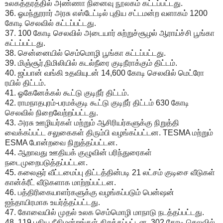
உலகத்தரத்தில் அண்ணா நினைவு நூலகம் கட்டப்பட்டது.
36. ஓமந்தூரார் அரசு எஸ்டேட்டில் புதிய சட்டமன்ற வளாகம் 1200
கோடி செலவில் கட்டப்பட்டது.
37. 100 கோடி செலவில் அடையார் சுற்றுச்சூழல் ஆராய்ச்சி பூங்கா
கட்டப்பட்டது.
38. சென்னையில் செம்மொழி பூங்கா கட்டப்பட்டது.
39. மிஞ்சூர்,நிமிலியில் கடல்நீரை குடிநீராக்கும் திட்டம்.
40. ஜப்பான் வங்கி உதவியுடன் 14,600 கோடி செலவில் மெட்ரோ
ரயில் திட்டம்.
41. ஓகேனேக்கல் கூட்டு குடிநீர் திட்டம்.
42. ராமநாதபுரம்-பரமக்குடி கூட்டு குடிநீர் திட்டம் 630 கோடி
செலவில் நிறைவேற்றப்பட்டது.
43. அரசு ஊழியர்கள் மற்றும் ஆசிரியர்களுக்கு நிறுத்தி
வைக்கப்பட்ட சலுகைகள் திரும்பி வழங்கப்பட்டன. TESMA மற்றும்
ESMA போன்றவை நிறுத்தப்பட்டன.
44. ஆறாவது ஊதியக் குழுவின் பரிந்துரைகள்
நடைமுறைபடுத்தப்பட்டன.
45. கலைஞர் வீட்டமைப்பு திட்டத்தின்படி 21 லட்சம் குடிசை வீடுகள்
கான்க்ரீட் வீடுகளாக மாற்றப்பட்டன.
46. பத்திரிகையாளர்களுக்கு வழங்கப்படும் பென்ஷன்
ஐந்தாயிரமாக உயர்த்தப்பட்டது.
47. கோவையில் முதல் உலக செம்மொழி மாநாடு நடத்தப்பட்டது.
48. 119 புதிய நீதிமன்றங்கள் திறக்கப்பட்டன. 302 கோடி செலவில்