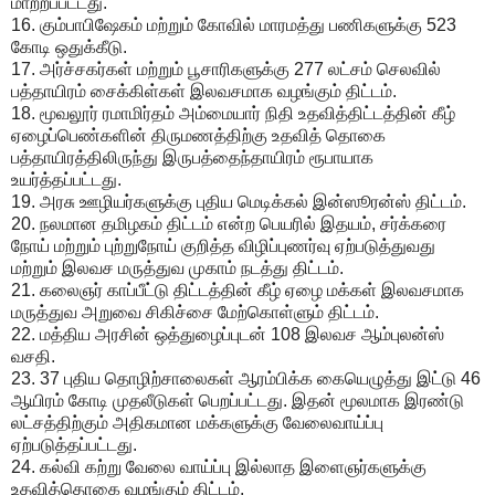
மாற்றப்பட்டது.
16. கும்பாபிஷேகம் மற்றும் கோவில் மாரமத்து பணிகளுக்கு 523
கோடி ஒதுக்கீடு.
17. அர்ச்சகர்கள் மற்றும் பூசாரிகளுக்கு 277 லட்சம் செலவில்
பத்தாயிரம் சைக்கிள்கள் இலவசமாக வழங்கும் திட்டம்.
18. மூவலூர் ரமாமிர்தம் அம்மையார் நிதி உதவித்திட்டத்தின் கீழ்
ஏழைப்பெண்களின் திருமணத்திற்கு உதவித் தொகை
பத்தாயிரத்திலிருந்து இருபத்தைந்தாயிரம் ரூபாயாக
உயர்த்தப்பட்டது.
19. அரசு ஊழியர்களுக்கு புதிய மெடிக்கல் இன்ஸூரன்ஸ் திட்டம்.
20. நலமான தமிழகம் திட்டம் என்ற பெயரில் இதயம், சர்க்கரை
நோய் மற்றும் புற்றுநோய் குறித்த விழிப்புணர்வு ஏற்படுத்துவது
மற்றும் இலவச மருத்துவ முகாம் நடத்து திட்டம்.
21. கலைஞர் காப்பீட்டு திட்டத்தின் கீழ் ஏழை மக்கள் இலவசமாக
மருத்துவ அறுவை சிகிச்சை மேற்கொள்ளும் திட்டம்.
22. மத்திய அரசின் ஒத்துழைப்புடன் 108 இலவச ஆம்புலன்ஸ்
வசதி.
23. 37 புதிய தொழிற்சாலைகள் ஆரம்பிக்க கையெழுத்து இட்டு 46
ஆயிரம் கோடி முதலீடுகள் பெறப்பட்டது. இதன் மூலமாக இரண்டு
லட்சத்திற்கும் அதிகமான மக்களுக்கு வேலைவாய்ப்பு
ஏற்படுத்தப்பட்டது.
24. கல்வி கற்று வேலை வாய்ப்பு இல்லாத இளைஞர்களுக்கு
உதவித்தொகை வழங்கும் திட்டம்.