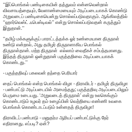
‘‘இப்பொங்கல் பண்டிகையின் தத்துவம் என்னவென்றால்
விவசாயத்தையும், வேளாண்மையையும் அடிப்படையாகக் கொண்டு
அறுவடைப் பண்டிகையென்று சொல்லப்படுவதாகும். ஆங்கிலத்தில்
‘‘ஹார்வெஸ்ட் ஃபெஸ்டிவல்’’ என்று சொல்லப்படுவதன் கருத்தும்
இதுதான்.’’
‘‘தமிழ் மக்களுக்குப் பாராட்டத்தக்க ஓர் உண்மையான திருநாள்
உண்டு என்றால், அது தமிழர் திருநாளாகிய பொங்கல்
திருநாள்தான். மற்ற திருநாள் எல்லாம் வைதீகச் சம்பந்தமானது.
இந்தத் திருநாள் ஒன்றுதான் பகுத்தறிவை அடிப்படையாகக்
கொண்டது.’’
- பகுத்தறிவுப் பகலவன் தந்தை பெரியார்
தைப் பொங்கல் என்ற பொங்கல் விழா - திராவிடர் - தமிழர் திருவிழா
- பண்பாட்டு அடிப்படையில் அமைந்தது; பகுத்தறிவு அடிப்படையிலும்
பெருமை உடையது. ‘அறுவடைத் திருநாள்’ என்று உலகெங்கும்
கொண்டாடும் உழவர் தம் உழைப்பின் வெற்றியை எண்ணி உவகை
பொங்கக் கொண்டாடப்படும் உன்னதத் திருவிழா!
திராவிடப் பண்பாடு - மனுதர்ம ஆரியப் பண்பாட்டுக்கு நேர்
எதிரானது. எப்படி? ஏன்?