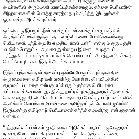
புத்தக வடிவில் கொடுத்துள்ள ஆசிரியர் கருவூர் கன்னல்
அவர்களின் அரும்பணி பாராட்டத்தக்கதாகும். தந்தை பெரியாரின்
சிந்தனைகளின் மொத்த சாரத்தையும் அய்ந்து இயலுக்குள்
ஓரளவுக்கு அடக்கியுள்ளார்.
ஒவ்வொரு இயலும் இன்றைக்கும் என்றைக்கும் சமூகத்தின்
அடித்தட்டு மக்களுக்கு புதிய வாழ்வியலைப் போதிக்கவல்லது.
பெரியாரைப் பற்றி அவரே எழுதிய ‘நான் யார்?’ என்னும் ஒரு பகுதி
மட்டுமே போதும் -_ அவரை இன்றைய இளைய சமுதாயம்
புரிந்துகொள்ளவும், உள்வாங்கிச் செயல்படவும். அடித்தளமிடக்கூடிய
சொற்பொழிவுகள் இதில் அடங்கி உள்ளன.
இந்தப் புத்தகத்தின் தலைப்பு ஒன்றே போதும் - புத்தகத்தின்
அருமைகளை தமிழர்கள் உணர்ந்துகொள்ள. திராவிடத்தின்
சுற்றுவட்டப் பாதை என்பது எப்போதும் தந்தை பெரியாரை
மய்யமாகக் கொண்டது. இன்று நாட்டில் நிகழ்ந்துவரும் ஆணவக்
கொலை, ஜாதி வெறிச் செயல், மதவாதப் போக்கு, பார்ப்பனர்களின்
ஆதிக்கச் செயல்கள் போன்றவை தமிழ்நாட்டில் அடங்கி ஒடுங்கி
இருப்பதற்கு தமிழ்நாடு பெரியாரைச் சுற்றிச் சுழல்கிறது என்பதுதான்
உண்மை.
“புத்தருக்குப் பின்னர் ஜாதிகளை அழிக்கப் பாடுபட்ட ஒரே ஒருவர்
நான்தானே எனப் பகிரங்கமாகப் பேட்டி கொடுத்தார் தந்தை