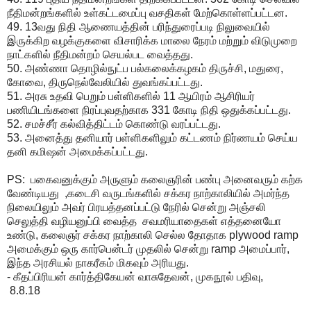
நீதிமன்றங்களில் உள்கட்டமைப்பு வசதிகள் மேற்கொள்ளப்பட்டன.
49. 13வது நிதி ஆணையத்தின் பரிந்துரைப்படி நிலுவையில்
இருக்கிற வழக்குகளை விசாரிக்க மாலை நேரம் மற்றும் விடுமுறை
நாட்களில் நீதிமன்றம் செயல்பட வைத்தது.
50. அண்ணா தொழில்நுட்ப பல்கலைக்கழகம் திருச்சி, மதுரை,
கோவை, திருநெல்வேலியில் துவங்கப்பட்டது.
51. அரசு உதவி பெறும் பள்ளிகளில் 11 ஆயிரம் ஆசிரியர்
பணியிடங்களை நிரப்புவதற்காக 331 கோடி நிதி ஒதுக்கப்பட்டது.
52. சமச்சீர் கல்வித்திட்டம் கொண்டு வரப்பட்டது.
53. அனைத்து தனியார் பள்ளிகளிலும் கட்டணம் நிர்ணயம் செய்ய
தனி கமிஷன் அமைக்கப்பட்டது.
PS: பகைவனுக்கும் அருளும் கலைஞரின் பண்பு அனைவரும் கற்க
வேண்டியது ,கடைசி வருடங்களில் சக்கர நாற்காலியில் அமர்ந்த
நிலையிலும் அவர் பிரயத்தனப்பட்டு நேரில் சென்று அஞ்சலி
செலுத்தி வழியனுப்பி வைத்த சவமரியாதைகள் எத்தனையோ
உண்டு, கலைஞர் சக்கர நாற்காலி செல்ல தோதாக plywood ramp
அமைக்கும் ஒரு கார்பென்டர் முதலில் சென்று ramp அமைப்பார்,
இந்த அரசியல் நாகரீகம் மிகவும் அரியது.
- கீதப்பிரியன் கார்த்திகேயன் வாசுதேவன், முகநூல் பதிவு,
8.8.18