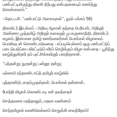
பண்பாட்டிலிருந்து விலகி நிற்பது என்பதனையும் உணர்ந்து
கொள்ளலாம்.’’
- தொ.ப.சி. ‘‘பண்பாட்டு அசைவுகள்’’, நூல் பக்கம் 56)
திராவிடர் இயக்கம் - அறிவு ஆசான் தந்தை பெரியார், அறிஞர்
அண்ணா முத்தமிழ் அறிஞர் கலைஞர் மு.கருணாநிதி, திராவிடர்
கழகம், இனமான தமிழ் உணர்வாளர்கள் பொங்கல் விழாவைப்
பொலிவுடன் கொண்டாடுவதை - எப்படியெல்லாம் ஒரு பண்பாட்டுப்
படையெடுப்பை விரட்டிடும் வீரம் செழிக்கும் விழா என்பதை - பூரித்து
வாழ்த்துகிறார் நம் புரட்சிக்கவிஞர் பாரதிதாசன்.
‘‘பத்தன்று; நூறன்று; பன்னூ றன்று;
பல்லாயி ரத்தாண்டாய்த் தமிழர் வாழ்வில்
புத்தாண்டு, தைம்முதல்நாள், பொங்கல் நன்னாள்,
போற்றி விழாக் கொண்டாடி உன் நலத்தைச்
செத்தவரை மறந்தாலும், மறவா வண்ணம்
செந்தமிழால் வானிலெல்லாம் செதுக்கி வைத்தோம்!