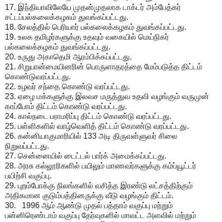
17. இந்தியாவிலேயே முதன்முதலாக டாக்டர் அம்பேத்கர்
சட்டப்பல்கலைக்கழகம் துவங்கப்பட்டது.
18. சேலத்தில் பெரியார் பல்கலைக்கழகம் துவங்கப்பட்டது.
19. உலக தமிழர்களுக்கு உதவும் வகையில் மெய்நிகர்
பல்கலைக்கழகம் துவங்கப்பட்டது.
20. உருது அகாதெமி ஆரம்பிக்கப்பட்டது.
21. சிறுபான்மையினரின் பொருளாதரத்தை மேம்படுத்த திட்டம்
கொண்டுவரப்பட்டது.
22. உழவர் சந்தை கொண்டு வரப்பட்டது.
23. ஏழை மக்களுக்கு இலவச மருத்துவ உதவி வழங்கும் வருமுன்
காப்போம் திட்டம் கொண்டு வரப்பட்டது.
24. கால்நடை பராமரிப்பு திட்டம் கொண்டு வரப்பட்டது.
25. பள்ளிகளில் வாழ்வெளித் திட்டம் கொண்டு வரப்பட்டது.
26. கன்னியாகுமாரியில் 133 அடி திருவள்ளுவர் சிலை
நிறுவப்பட்டது.
27. சென்னையில் டைட்டல் பார்க் அமைக்கப்பட்டது.
28. அரசு கல்லூரிகளில் பயிலும் மாணவர்களுக்கு கம்ப்யூட்டர்
பயிற்சி வகுப்பு.
29. புறம்போக்கு நிலங்களில் வசித்த இரண்டு லட்சத்திற்கும்
அதிகமான குடும்பத்தினருக்கு வீடு வழங்கும் திட்டம்.
30. 1996 ஆம் ஆண்டு முதல் பத்தாம் வகுப்பு மற்றும்
பன்னிரெண்டாம் வகுப்பு தேர்வுகளில் மாவட்ட அளவில் மற்றும்