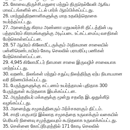
25. கோவை,திருச்சி,மதுரை மற்றும் திருநெல்வேலி ஆகிய
மாவட்டங்களில் டைட்டல் பார்க் ஆரம்பிக்கப்பட்டது.
26. மாற்றுத்திறனாளிகளுக்கு மாத உதவித்தொகை
உயர்த்தப்பட்டது.
27. அனைத்து கிராம அண்ணா மறுமலர்ச்சி திட்டத்தின் படி
பத்தாயிரம் கிராமங்களுக்கு அடிப்படை உட்கட்டமைப்பு வசதிகள்
மேற்கொள்ளப்பட்டன.
28. 57 ஆயிரம் கிலோமீட்டருக்கும் அதிகமான சாலையில்
பன்னிரெண்டாயிரம் கோடி செலவில் பராமரிப்பு பணிகள்
மேற்கொள்ளப்பட்டன.
29. 4,945 கிலோமீட்டர் நீளமான சாலை இருவழிச் சாலையாக
மாற்றப்பட்டது.
30. வறண்ட நிலங்கள் மற்றும் சதுப்பு நிலத்திற்கு ஏற்ப நியாயமான
வரி நிர்ணயிக்கப்பட்டது.
31. பேருந்துகளுக்கு கட்டணம் உயர்த்தாமல் புதிதாக 300
பேருந்துகள் கூடுதலாக இயக்கப்பட்டன.
32. அருந்ததியர் மக்களுக்கு மூன்று சதவீத இடஒதுக்கீடு
வழங்கப்பட்டது.
33. அனைத்து சமூகத்தினரும் அர்ச்சகராகும் திட்டம்.
34. சாதி பாகுபாடு இல்லாத சமூகத்தை உருவாக்கும் வகையில்
பெரியார் நினைவு சமுத்துவபுரம் கூடுதலாக உருவாக்கப்பட்டது.
35. சென்னை கோட்டூர்புரத்தில் 171 கோடி செலவில்