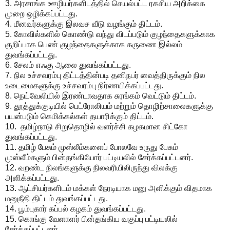
3. அரசாங்க ஊழியர்களிடத்தில் செயல்பட்ட ரகசிய அறிக்கை
முறை ஒழிக்கப்பட்டது.
4. மீனவர்களுக்கு இலவச வீடு வழங்கும் திட்டம்.
5. கோவில்களில் கொண்டு வந்து விடப்படும் குழந்தைகளுக்காக
குறிப்பாக பெண் குழந்தைகளுக்காக கருணை இல்லம்
துவங்கப்பட்டது.
6. சேலம் எஃகு ஆலை துவங்கப்பட்டது.
7. நில உச்சவரம்பு திட்டத்தின்படி தனிநபர் வைத்திருக்கும் நில
உடைமைகளுக்கு உச்சவரம்பு நிர்ணயிக்கப்பட்டது.
8. நெய்வேலியில் இரண்டாவதாக சுரங்கம் வெட்டும் திட்டம்.
9. தூத்துக்குடியில் பெட்ரோலியம் மற்றும் தொழிற்சாலைகளுக்கு
பயன்படும் கெமிக்கல்கள் தயாரிக்கும் திட்டம்.
10. தமிழ்நாடு சிறுதொழில் வளர்ச்சி கழகமான சிட்கோ
துவங்கப்பட்டது.
11. தமிழ் பேசும் முஸ்லீம்களைப் போலவே உருது பேசும்
முஸ்லீம்களும் பின்தங்கியோர் பட்டியலில் சேர்க்கப்பட்டனர்.
12. வறண்ட நிலங்களுக்கு நிலவரியிலிருந்து விலக்கு
அளிக்கப்பட்டது.
13. ஆட்சியர்களிடம் மக்கள் நேரடியாக மனு அளிக்கும் விதமாக
மனுநீதி திட்டம் துவங்கப்பட்டது.
14. பூம்புகார் கப்பல் கழகம் துவங்கப்பட்டது.
15. கொங்கு வேளாளர் பின்தங்கிய வகுப்பு பட்டியலில்
சேர்க்கப்பட்டனர்.