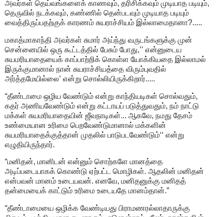
அவர்கள் தெய்வங்களைக் காணவும், தரிசிக்கவும் முடியாத படியும்,
தெருவில் நடக்கவும், கண்ணில் தென்படவும் முடியாத படியும்
வைத்திருப்பதற்குக் காரணம் சுயராச்சியம் இல்லாமைதானா?.....
மகாத்மாகாந்தி அவர்கள் சுமார் அய்ந்து வருடங்களுக்கு முன்
சென்னையில் ஒரு கூட்டத்தில் பேசும் போது,’’ என்னுடைய
சுயமரியாதையைக் காப்பாற்றிக் கொள்ள யோக்கியதை இல்லாமல்
இருக்குமானால் நான் சுயராச்சியத்தை விரும்புவதில்
அர்த்தமேயில்லை’ என்று சொல்லியிருக்கிறார்.....
“தீண்டாமை ஒழிய வேண்டும் என்று காந்தியடிகள் சொல்வதும்,
கதர் அணியவேண்டும் என்று கட்டாயப் படுத்துவதும், நம் நாட்டு
மக்கள் சுயமரியாதையின் ஜீவநாடிகள்... ஆகவே, நமது தேசம்
உண்மையான உரிமை பெறவேண்டுமானால் மக்களின்
சுயமரியாதைக்குத்தான் முதலில் பாடுபடவேண்டும்‘‘ என்று
எழுதியிருந்தார்.
“மனிதன், மானிடன் என்னும் சொற்களே மானத்தை
அடிப்படையாகக் கொண்டு ஏற்பட்ட மொழிகள். ஆதலின் மனிதன்
என்பவன் மானம் உடையவன். எனவே, மனிதனுக்கு மனிதத்
தன்மையைக் காட்டும் உரிமை உடையதே மானம்தான்.”
“தீண்டாமையை ஒழிக்க வேண்டியது பிராமணரல்லாதாருக்கு