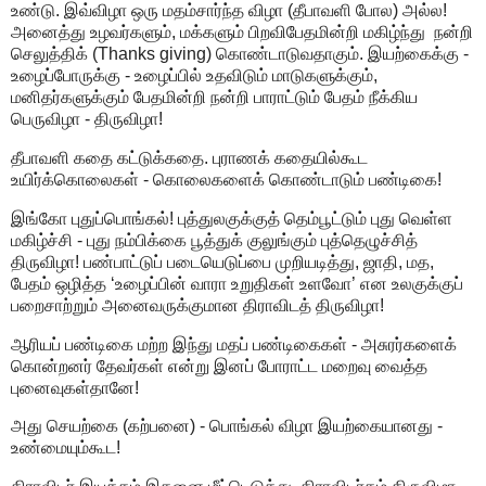
உண்டு. இவ்விழா ஒரு மதம்சார்ந்த விழா (தீபாவளி போல) அல்ல!
அனைத்து உழவர்களும், மக்களும் பிறவிபேதமின்றி மகிழ்ந்து நன்றி
செலுத்திக் (Thanks giving) கொண்டாடுவதாகும். இயற்கைக்கு -
உழைப்போருக்கு - உழைப்பில் உதவிடும் மாடுகளுக்கும்,
மனிதர்களுக்கும் பேதமின்றி நன்றி பாராட்டும் பேதம் நீக்கிய
பெருவிழா - திருவிழா!
தீபாவளி கதை கட்டுக்கதை. புராணக் கதையில்கூட
உயிர்க்கொலைகள் - கொலைகளைக் கொண்டாடும் பண்டிகை!
இங்கோ புதுப்பொங்கல்! புத்துலகுக்குத் தெம்பூட்டும் புது வெள்ள
மகிழ்ச்சி - புது நம்பிக்கை பூத்துக் குலுங்கும் புத்தெழுச்சித்
திருவிழா! பண்பாட்டுப் படையெடுப்பை முறியடித்து, ஜாதி, மத,
பேதம் ஒழித்த ‘உழைப்பின் வாரா உறுதிகள் உளவோ’ என உலகுக்குப்
பறைசாற்றும் அனைவருக்குமான திராவிடத் திருவிழா!
ஆரியப் பண்டிகை மற்ற இந்து மதப் பண்டிகைகள் - அசுரர்களைக்
கொன்றனர் தேவர்கள் என்று இனப் போராட்ட மறைவு வைத்த
புனைவுகள்தானே!
அது செயற்கை (கற்பனை) - பொங்கல் விழா இயற்கையானது -
உண்மையும்கூட!