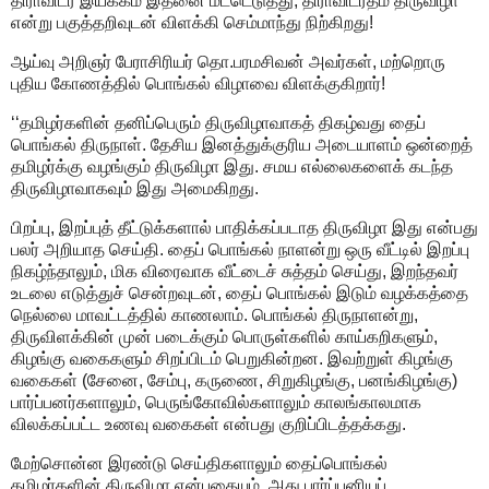
திராவிடர் இயக்கம் இதனை மீட்டெடுத்து, திராவிடர்தம் திருவிழா
என்று பகுத்தறிவுடன் விளக்கி செம்மாந்து நிற்கிறது!
ஆய்வு அறிஞர் பேராசிரியர் தொ.பரமசிவன் அவர்கள், மற்றொரு
புதிய கோணத்தில் பொங்கல் விழாவை விளக்குகிறார்!
‘‘தமிழர்களின் தனிப்பெரும் திருவிழாவாகத் திகழ்வது தைப்
பொங்கல் திருநாள். தேசிய இனத்துக்குரிய அடையாளம் ஒன்றைத்
தமிழர்க்கு வழங்கும் திருவிழா இது. சமய எல்லைகளைக் கடந்த
திருவிழாவாகவும் இது அமைகிறது.
பிறப்பு, இறப்புத் தீட்டுக்களால் பாதிக்கப்படாத திருவிழா இது என்பது
பலர் அறியாத செய்தி. தைப் பொங்கல் நாளன்று ஒரு வீட்டில் இறப்பு
நிகழ்ந்தாலும், மிக விரைவாக வீட்டைச் சுத்தம் செய்து, இறந்தவர்
உடலை எடுத்துச் சென்றவுடன், தைப் பொங்கல் இடும் வழக்கத்தை
நெல்லை மாவட்டத்தில் காணலாம். பொங்கல் திருநாளன்று,
திருவிளக்கின் முன் படைக்கும் பொருள்களில் காய்கறிகளும்,
கிழங்கு வகைகளும் சிறப்பிடம் பெறுகின்றன. இவற்றுள் கிழங்கு
வகைகள் (சேனை, சேம்பு, கருணை, சிறுகிழங்கு, பனங்கிழங்கு)
பார்ப்பனர்களாலும், பெருங்கோவில்களாலும் காலங்காலமாக
விலக்கப்பட்ட உணவு வகைகள் என்பது குறிப்பிடத்தக்கது.
மேற்சொன்ன இரண்டு செய்திகளாலும் தைப்பொங்கல்
தமிழர்களின் திருவிழா என்பதையும், அது பார்ப்பனியப்