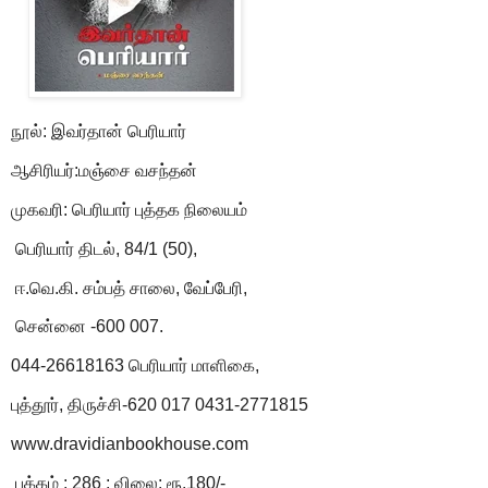
நூல்: இவர்தான் பெரியார்
ஆசிரியர்:மஞ்சை வசந்தன்
முகவரி: பெரியார் புத்தக நிலையம்
பெரியார் திடல், 84/1 (50),
ஈ.வெ.கி. சம்பத் சாலை, வேப்பேரி,
சென்னை -600 007.
044-26618163 பெரியார் மாளிகை,
புத்தூர், திருச்சி-620 017 0431-2771815
www.dravidianbookhouse.com
பக்கம் : 286 ; விலை: ரூ.180/-