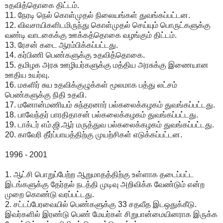
உதவித்தொகை திட்டம்.
11. நேரடி நெல் கொள்முதல் நிலையங்கள் துவங்கப்பட்டன.
12. விவசாயிகளிடமிருந்து கொள்முதல் செய்யும் பொருட்களுக்கு
வண்டி வாடகைக்கு ஊக்கத்தொகை வழங்கும் திட்டம்.
13. ரேசன் கடை ஆரம்பிக்கப்பட்டது.
14. கர்பிணி பெண்களுக்கு உதவித்தொகை.
15. தமிழக அரசு ஊழியர்களுக்கு மத்திய அரசுக்கு இணையான
ஊதிய உயர்வு.
16. மகளிர் சுய உதவிக்குழுக்கள் மூலமாக பத்து லட்சம்
பெண்களுக்கு நிதி உதவி.
17. மனோன்மணியம் சுந்தரனார் பல்கலைக்கழகம் துவங்கப்பட்டது.
18. பாவேந்தர் பாரதிதாசன் பல்கலைக்கழகம் துவங்கப்பட்டது.
19. டாக்டர் எம்.ஜி.ஆர் மருத்துவ பல்கலைக்கழகம் துவங்கப்பட்டது.
20. காவேரி தீர்ப்பாயத்திற்கு முயற்சிகள் எடுக்கப்பட்டன.
1996 - 2001
1. ஆட்சி பொறுப்பேற்ற ஆறுமாதத்திற்கு உள்ளாக தடைப்பட்ட
இடங்களுக்கு தேர்தல் நடத்தி முடிவு அறிவிக்க வேண்டும் என்ற
முறை கொண்டு வரப்பட்டது.
2. சட்டப்பேரவையில் பெண்களுக்கு 33 சதவீத இடஒதுக்கீடு.
இவர்களில் இரண்டு பெண் மேயர்கள் சிறுபான்மையினராக இருக்க