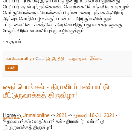
பெரியார்.’’ (பக்.94) இந்தப் பேட்டி ஒன்று மட்டுமே போதுமானது _
பெரியார், தான் ஏற்றுக்கொண்ட கொள்கையில் எந்தவித சமரசமும்
செய்துகொள்ளாத கொள்கைப் பிடிப்பை உணர. புத்தக ஆசிரியர்
ஆய்வுச் சொற்பொழிவுக்குப் பயன்பட்ட அறிஞர்களின் நூல்
பட்டியலை பின் பக்கத்தில் பதிவு செய்திருப்பது வாசகர்களுக்கு
மேலும் விரிவான வாசிப்புக்கு வழிவகுக்கும்.
- ச.குமார்
parthasarathy r
நேரம்
12:25 AM
கருத்துகள் இல்லை:
பகிர்
தைப்பொங்கல் - திராவிடர் பண்பாட்டு
மீட்டுருவாக்கத் திருவிழா!
Home ->
Unmaionline
->
2021
->
ஜனவரி 16-31, 2021
-
தலையங்கம் :
> தலையங்கம் : தைப்பொங்கல் - திராவிடர் பண்பாட்டு
மீட்டுருவாக்கத் திருவிழா!