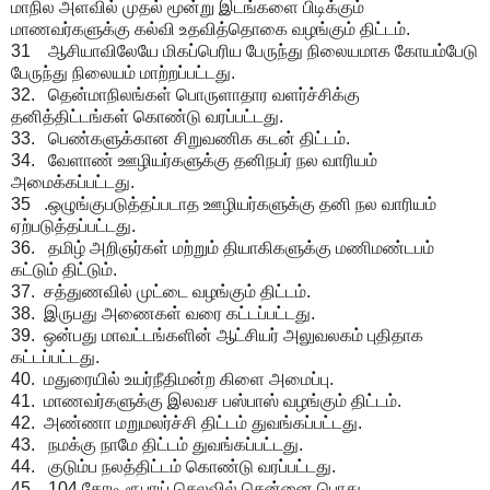
மாநில அளவில் முதல் மூன்று இடங்களை பிடிக்கும்
மாணவர்களுக்கு கல்வி உதவித்தொகை வழங்கும் திட்டம்.
31 ஆசியாவிலேயே மிகப்பெரிய பேருந்து நிலையமாக கோயம்பேடு
பேருந்து நிலையம் மாற்றப்பட்டது.
32. தென்மாநிலங்கள் பொருளாதார வளர்ச்சிக்கு
தனித்திட்டங்கள் கொண்டு வரப்பட்டது.
33. பெண்களுக்கான சிறுவணிக கடன் திட்டம்.
34. வேளாண் ஊழியர்களுக்கு தனிநபர் நல வாரியம்
அமைக்கப்பட்டது.
35 .ஒழுங்குபடுத்தப்படாத ஊழியர்களுக்கு தனி நல வாரியம்
ஏற்படுத்தப்பட்டது.
36. தமிழ் அறிஞர்கள் மற்றும் தியாகிகளுக்கு மணிமண்டபம்
கட்டும் திட்டும்.
37. சத்துணவில் முட்டை வழங்கும் திட்டம்.
38. இருபது அணைகள் வரை கட்டப்பட்டது.
39. ஒன்பது மாவட்டங்களின் ஆட்சியர் அலுவலகம் புதிதாக
கட்டப்பட்டது.
40. மதுரையில் உயர்நீதிமன்ற கிளை அமைப்பு.
41. மாணவர்களுக்கு இலவச பஸ்பாஸ் வழங்கும் திட்டம்.
42. அண்ணா மறுமலர்ச்சி திட்டம் துவங்கப்பட்டது.
43. நமக்கு நாமே திட்டம் துவங்கப்பட்டது.
44. குடும்ப நலத்திட்டம் கொண்டு வரப்பட்டது.
45. 104 கோடி ரூபாய் செலவில் சென்னை பொது