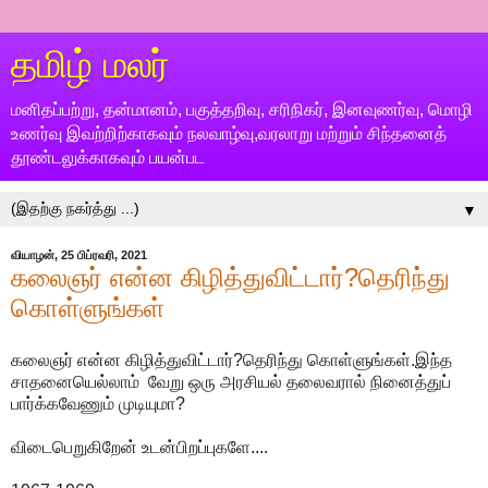
தமிழ் மலர்
மனிதப்பற்று, தன்மானம், பகுத்தறிவு, சரிநிகர், இனவுணர்வு, மொழி
உணர்வு இவற்றிற்காகவும் நலவாழ்வு,வரலாறு மற்றும் சிந்தனைத்
தூண்டலுக்காகவும் பயன்பட
▼
வியாழன், 25 பிப்ரவரி, 2021
கலைஞர் என்ன கிழித்துவிட்டார்?தெரிந்து
கொள்ளுங்கள்
கலைஞர் என்ன கிழித்துவிட்டார்?தெரிந்து கொள்ளுங்கள்.இந்த
சாதனையெல்லாம் வேறு ஒரு அரசியல் தலைவரால் நினைத்துப்
பார்க்கவேணும் முடியுமா?
விடைபெறுகிறேன் உடன்பிறப்புகளே....