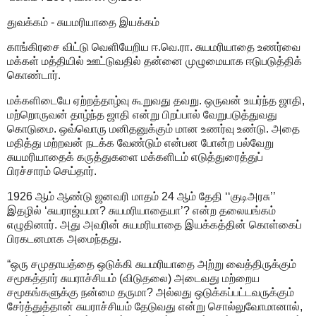
துவக்கம் - சுயமரியாதை இயக்கம்
காங்கிரசை விட்டு வெளியேறிய ஈ.வெ.ரா. சுயமரியாதை உணர்வை
மக்கள் மத்தியில் ஊட்டுவதில் தன்னை முழுமையாக ஈடுபடுத்திக்
கொண்டார்.
மக்களிடையே ஏற்றத்தாழ்வு கூறுவது தவறு. ஒருவன் உயர்ந்த ஜாதி,
மற்றொருவன் தாழ்ந்த ஜாதி என்று பிறப்பால் வேறுபடுத்துவது
கொடுமை. ஒவ்வொரு மனிதனுக்கும் மான உணர்வு உண்டு. அதை
மதித்து மற்றவன் நடக்க வேண்டும் என்பன போன்ற பல்வேறு
சுயமரியாதைக் கருத்துகளை மக்களிடம் எடுத்துரைத்துப்
பிரச்சாரம் செய்தார்.
1926 ஆம் ஆண்டு ஜனவரி மாதம் 24 ஆம் தேதி ‘‘குடிஅரசு’’
இதழில் ‘சுயராஜ்யமா? சுயமரியாதையா’? என்ற தலையங்கம்
எழுதினார். அது அவரின் சுயமரியாதை இயக்கத்தின் கொள்கைப்
பிரகடனமாக அமைந்தது.
“ஒரு சமுதாயத்தை ஒடுக்கி சுயமரியாதை அற்று வைத்திருக்கும்
சமூகத்தார் சுயராச்சியம் (விடுதலை) அடைவது மற்றைய
சமூகங்களுக்கு நன்மை தருமா? அல்லது ஒடுக்கப்பட்டவருக்கும்
சேர்த்துத்தான் சுயராச்சியம் தேடுவது என்று சொல்லுவோமானால்,