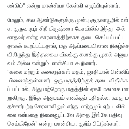
ண்டும்
”
என்று
மான்சியா
கேள்வி
எழுப்பியுள்ளார்
.
மேலும்
,
சில
ஆண்டுகளுக்கு
முன்பு
குருவாயூரில்
உள்
ள
குருவாயூர்
சிறீ
கிருஷ்ணா
கோவிலில்
இந்து
அல்
லாதவர்
என்ற
காரணத்திற்காக
தடை
செய்யப்
பட்ட
தாகக்
கூறப்பட்டதால்
,
மத
அடிப்படையிலான
நிகழ்ச்ச
யிலிருந்து
இத்தகைய
விலக்கு
தனக்கு
முதல்
அனுப
வம்
அல்ல
என்றும்
மான்சியா
கூறினார்
.
“
கலை
மற்றும்
கலைஞர்கள்
மதம்
,
ஜாதியால்
பின்னிப
பிணைந்துள்ளனர்
.
ஒரு
மதத்திற்குத்
தடை
விதிக்க
ப்
பட்டால்
,
அது
மற்றொரு
மதத்தின்
ஏகபோகமாக
மா
றுகிறது
.
இந்த
அனுபவம்
எனக்குப்
புதிதல்ல
.
நமது
ம
தச்சார்பற்ற
கேரளாவிலும்
எந்த
மாற்றமும்
ஏற்படவில்
லை
என்பதை
நினைவூட்டவே
அதை
இங்கே
பதிவு
செய்கிறேன்
”
என்று
மான்சியா
குறிப்
பிட்டுள்ளார்
.