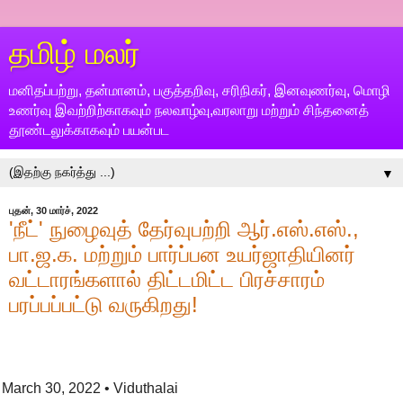
தமிழ் மலர்
மனிதப்பற்று, தன்மானம், பகுத்தறிவு, சரிநிகர், இனவுணர்வு, மொழி
உணர்வு இவற்றிற்காகவும் நலவாழ்வு,வரலாறு மற்றும் சிந்தனைத்
தூண்டலுக்காகவும் பயன்பட
▼
புதன், 30 மார்ச், 2022
'நீட்' நுழைவுத் தேர்வுபற்றி ஆர்.எஸ்.எஸ்.,
பா.ஜ.க. மற்றும் பார்ப்பன உயர்ஜாதியினர்
வட்டாரங்களால் திட்டமிட்ட பிரச்சாரம்
பரப்பப்பட்டு வருகிறது!
March 30, 2022
• Viduthalai