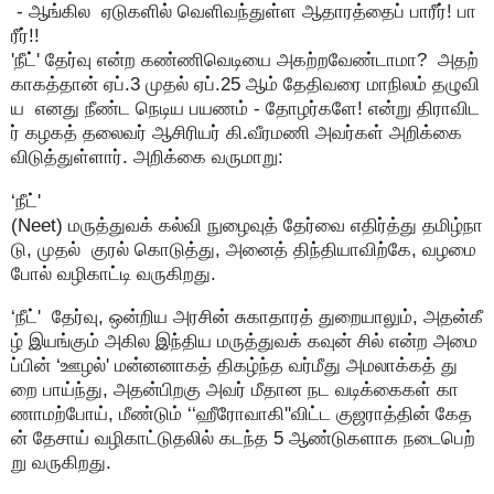
- ஆங்கில ஏடுகளில் வெளிவந்துள்ள ஆதாரத்தைப் பாரீர்! பா
ரீர்!!
'நீட்' தேர்வு என்ற கண்ணிவெடியை அகற்றவேண்டாமா? அதற்
காகத்தான் ஏப்.3 முதல் ஏப்.25 ஆம் தேதிவரை மாநிலம் தழுவி
ய எனது நீண்ட நெடிய பயணம் - தோழர்களே! என்று திராவிட
ர் கழகத் தலைவர் ஆசிரியர் கி.வீரமணி அவர்கள் அறிக்கை
விடுத்துள்ளார். அறிக்கை வருமாறு:
‘நீட்'
(Neet) மருத்துவக் கல்வி நுழைவுத் தேர்வை எதிர்த்து தமிழ்நா
டு, முதல் குரல் கொடுத்து, அனைத் திந்தியாவிற்கே, வழமை
போல் வழிகாட்டி வருகிறது.
‘நீட்' தேர்வு, ஒன்றிய அரசின் சுகாதாரத் துறையாலும், அதன்கீ
ழ் இயங்கும் அகில இந்திய மருத்துவக் கவுன் சில் என்ற அமை
ப்பின் ‘ஊழல்' மன்னனாகத் திகழ்ந்த வர்மீது அமலாக்கத் து
றை பாய்ந்து, அதன்பிறகு அவர் மீதான நட வடிக்கைகள் கா
ணாமற்போய், மீண்டும் ‘‘ஹீரோவாகி''விட்ட குஜராத்தின் கேத
ன் தேசாய் வழிகாட்டுதலில் கடந்த 5 ஆண்டுகளாக நடைபெற்
று வருகிறது.