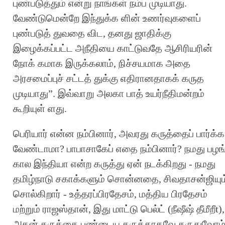
புண்படுத்தும் என்று நாங்கள் நம்ப முடியாது.
வேண்டுமென்றே இந்துக்க ளின் உணர்வுகளைப்
புண்படுத் துவதை விட, தனது ஜாதிக்கு
இழைக்கப்பட்ட அநீதியை காட்டுவதே ஆசிரியரின்
நோக் கமாக இருக்கலாம், நிச்சயமாக அதை
அரசமைப்புச் சட்டத் துக்கு எதிரானதாகக் கருத
முடியாது”. இவ்வாறு அலகா பாத் உயர்நீதிமன்றம்
கூறியுள் ளது.
பெரியார் என்ன நம்பினார், அவரது கருத்தைப் பார்க்க
வேண்டாமா? பாபாசாகேப் எதை நம்பினார்? நமது பழங
கால இந்தியா என்ற கருத்து ஏன் நடக்கிறது - நமது
தமிழ்நாடு சகாக்களும் சொன்னதை, சிவதாசன்ஜியும
சொல்கிறார் - உத்தரப்பிரதேசம், மத்திய பிரதேசம்
மற்றும் ராஜஸ்தான், இது மாட்டு பெல்ட் (நீஷீஷ் தீமீறீt),
அதன் கருத்தை பண்டைய கருத்தாகவே கருதுவோம்