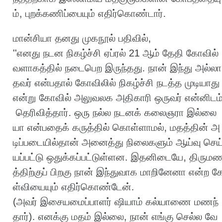
ம்
,
புறக்கணிப்பையும்
எதிர்கொண்டார்
.
மான்சியா
தனது
முகநூல்
பதிவில்
,
''
எனது
நடன
நிகழ்ச்சி
ஏப்ரல்
21
ஆம்
தேதி
கோவில்
வளாகத்தில்
நடைபெற
இருந்தது
.
நான்
இந்து
அல்லா
தவர்
என்பதால்
கோவிலில்
நிகழ்ச்சி
நடத்த
முடியாது
என்று
கோவில்
அலுவலக
அதிகாரி
ஒருவர்
என்னிடம
தெரிவித்தார்
.
ஒரு
நல்ல
நடனக்
கலைஞரா
இல்லை
யா
என்பதைக்
கருத்தில்
கொள்ளாமல்
,
மதத்தின்
அ
டிப்படையில்தான்
அனைத்து
நிலைகளும்
ஆய்வு
செய
யப்பட்டு
ஒதுக்கப்பட்டுள்ளன
.
இதனிடையே
,
திரும
த்திற்குப்
பிறகு
நான்
இந்துவாக
மாறினேனா
என்ற
க
ள்வியையும்
எதிர்கொண்டேன்
.
(
அவர்
இசையமைப்பாளர்
ஷியாம்
கல்யாணை
மணந்
தார்
).
எனக்கு
மதம்
இல்லை
,
நான்
எங்கு
செல்ல
வே