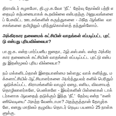
திராவிடர் கழகமோ, தி.மு.க.வோ ‘நீட்' தேர்வு தோல்வி பற்றி எ
தையும் கற்பனையாகக் கூறவில்லை என்பதற்கு அனுபவங்களை
ப் பேசவிட்ட ஊடகங்களின் கருத்துகளை - அதே ஆங்கில வா
சகங்களை தமிழிலும் புரிந்துகொள்ளத் தந்துள்ளோம்.
அக்கிரகார தலைமைக் கட்சியின் வாதங்கள் எப்படிப்பட்ட புரட்
டு என்பது புரியவில்லையா?
பா.ஜ.க. என்ற பார்ப்பனீய ஜனதா, ஆர்.எஸ்.எஸ். என்ற அக்கிர
கார தலைமைக் கட்சியின் வாதங்கள் எப்படிப்பட்ட புரட்டு என்ப
து இதன்மூலம் புரிய வில்லையா?
நம் மக்களிடம்தான் இறையாண்மை உள்ளது; வாக் களித்து, ம
க்களாட்சியில் ஆட்சியாளர்களை அமர்த்துபவர் களில் பெரிதும்
ஒடுக்கப்பட்ட கிராமங்களில் வாழும் ஏழை, எளிய, விவசாயத்
தொழிலாளர்களே, பெண்களே - இவர்களின் பிள்ளைகள் டாக்
டர்களாக ஆவதைத் தடுக்கும் இந்த ‘நீட்' தேர்வு என்ற ‘‘கண்
ணிவெடியை'' அகற்ற வேண்டாமா? அதற்குத்தான் தோழர்க
ளே, எனது மாநிலம் தழுவிய தொடர் நெடிய பயணம் 25 நாள்க
ளுக்கு.