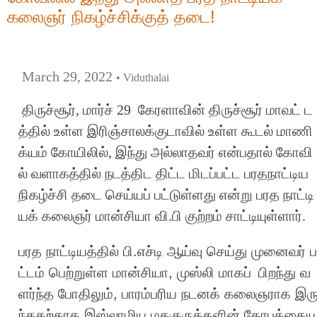
கலைஞர் நிகழ்ச்சிக்குத் தடை!
March 29, 2022
• Viduthalai
திருச்சூர்
,
மார்ச்
29
கேரளாவின்
திருச்சூர்
மாவட்
ட
த்தில்
உள்ள
இரிஞ்சாலக்குடாவில்
உள்ள
கூடல்
மாணி
க்யம்
கோயிலில்
,
இந்து
அல்லாதவர்
என்பதால்
கோவி
ல்
வளாகத்தில்
நடத்திட
திட்ட
மிடப்பட்ட
பரதநாட்டிய
நிகழ்ச்சி
தடை
செய்யப்
பட்டுள்ளது
என்று
பரத
நாட்டி
யக்
கலைஞர்
மான்சியா
வி
.
பி
குற்றம்
சாட்டியுள்ளார்
.
பரத
நாட்டியத்தில்
பி
.
எச்டி
ஆய்வு
செய்து
முனைவர்
ப
ட்டம்
பெற்றுள்ள
மான்சியா
,
முஸ்லி
மாகப்
பிறந்து
வ
ளர்ந்த
போதிலும்
,
பாரம்பரிய
நடனக்
கலைஞராக
இர
ந்ததற்காக
இஸ்லாமிய
மதகுருக்களின்
கோபத்தையு