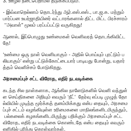
3. ஊழல் நடைபெறாமல் தடுக்கப்படும்.''
- இவ்வாறெல்லாம் தொடர்ந்து ஆர்.எஸ்.எஸ்., பா.ஜ.க. மற்றும்
பார்ப்பன உயர்ஜாதியினர் வட்டாரங்களால் திட்ட மிட்ட பிரச்சாரம்
‘‘அவாள்'' மூலம் பரப்பப்பட்டு வருகிறது!
ஆனால், இப்பொழுது உண்மைகள் வெளிவரத் தொடங்கிவிட்ட
தே!
‘உண்மை ஒரு நாள் வெளியாகும் - அதில் பொய்யும் புரட்டும் ப
லியாகும்' என்று பட்டுக்கோட்டையார் பாடியது போன்று, யதார்
த்தம் வெளிச்சம் போடுகிறது.
அரசமைப்புச் சட்ட விரோத, எதிர் நடவடிக்கை
கடந்த சில நாள்களாக, ஆங்கில நாளேடுகளில் வெளி வந்துள்
ள செய்திகளை அறியும் எவரும் ‘நீட்' தேர்வு எப்படி முழுத் தோ
ல்வியில் முடிந்த மூர்க்கத் தனம்மிக்கது என்ப தையும், அரசமை
ப்புச் சட்டம் வழங்கியுள்ள உரிமைகளை மாநிலங்களிடமிருந்தும்,
பல்கலைக் கழகங்களிடமிருந்து பறிக்கும் அரசமைப்புச் சட்ட
விரோத, எதிர் நடவடிக்கை கொண்டதே என்ப தையும் எவரும்
எளிதில் புரிந்து கொள்வார்கள்.