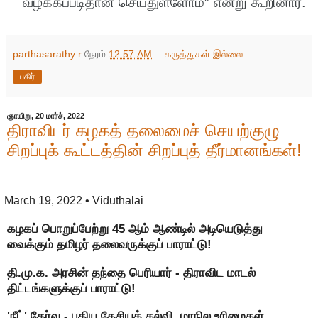
வழக்கப்படிதான்
செய்துள்ளோம்
”
என்று
கூறினார்
.
parthasarathy r
நேரம்
12:57 AM
கருத்துகள் இல்லை:
பகிர்
ஞாயிறு, 20 மார்ச், 2022
திராவிடர் கழகத் தலைமைச் செயற்குழு
சிறப்புக் கூட்டத்தின் சிறப்புத் தீர்மானங்கள்!
March 19, 2022
• Viduthalai
கழகப் பொறுப்பேற்று 45 ஆம் ஆண்டில் அடியெடுத்து
வைக்கும் தமிழர் தலைவருக்குப் பாராட்டு!
தி.மு.க. அரசின் தந்தை பெரியார் - திராவிட மாடல்
திட்டங்களுக்குப் பாராட்டு!
'நீட்' தேர்வு - புதிய தேசியக் கல்வி, மாநில உரிமைகள்