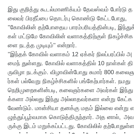
இது
குறித்து
கூடல்மாணிக்யம்
தேவஸ்வம்
போர்டு
த
லைவர்
பிரதீப்பை
தொடர்பு
கொண்டு
கேட்டபோது
, ​​
''
கோவிலின்
தற்போதைய
பாரம்பரியத்தின்படி
,
இந்துக
கள்
மட்டுமே
கோவிலின்
வளாகத்திற்குள்
நிகழ்ச்சிக
ளை
நடத்த
முடியும்
''
என்றார்
.
''
இந்தக்
கோவில்
வளாகம்
12
ஏக்கர்
நிலப்பரப்பில்
அ
மைந்
துள்ளது
.
கோவில்
வளாகத்தில்
10
நாள்கள்
தி
ருவிழா
நடக்கும்
.
விழாவின்போது
சுமார்
800
கலை
ர்கள்
பல்வேறு
நிகழ்ச்சிகளில்
பங்கேற்பார்கள்
.
நமது
நெறிமுறைகளின்படி
,
கலைஞர்களை
அவர்கள்
இந்து
க்களா
அல்லது
இந்து
அல்லாதவர்களா
என்று
கேட்க
வேண்டும்
.
மான்சியா
தனக்கு
மதம்
இல்லை
என்று
எ
ழுத்துப்பூர்வமாக
கொடுத்திருந்தார்
.
அத
னால்
,
அவ
ருக்கு
இடம்
மறுக்கப்பட்டது
.
கோவிலில்
தற்போதுள்