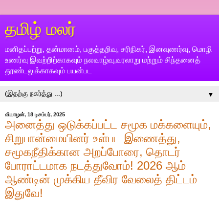
தமிழ் மலர்
மனிதப்பற்று, தன்மானம், பகுத்தறிவு, சரிநிகர், இனவுணர்வு, மொழி
உணர்வு இவற்றிற்காகவும் நலவாழ்வு,வரலாறு மற்றும் சிந்தனைத்
தூண்டலுக்காகவும் பயன்பட
▼
வியாழன், 18 டிசம்பர், 2025
அனைத்து ஒடுக்கப்பட்ட சமூக மக்களையும்,
சிறுபான்மையினர் உள்பட இணைத்து,
சமூகநீதிக்கான அறப்போரை, தொடர்
போராட்டமாக நடத்துவோம்! 2026 ஆம்
ஆண்டின் முக்கிய தீவிர வேலைத் திட்டம்
இதுவே!