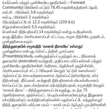
(பார்ப்பனர் மற்றும் முன்னேறிய ஜாதியினர் – Forward
Community) பிரிவினர் மட்டும் 76.45 சதவிகிதத்தினர் ஆவர்.
எஸ்.சி. பிரிவினர் 3.8 சதவிகிதம்
எஸ்.டி. பிரிவினர் 2 சதவிகிதம்
பிற்படுத்தப்பட்டோர் 12.2 சதவிகிதம் (103 பேர்)
சிறுபான்மையினர் 5.5 சதவிகிதம்
பெண்கள் (நீதிபதிகள்) 14 சதவிகிதம் என்று கூறியுள்ளார்.
நமது இந்திய அரசியலமைப்புச் சட்டப்படி, சமூக நீதிக்கே முதலிடம்,
முன்னுரிமையாகும்.
நீதித்துறையில் சமூகநீதி ‘கானல் நீராகவே’ உள்ளது!
முன்னுரிமை என்பது அச்சட்டத்தின் முகப்புரை
(Preamble)யிலேயே வலியுறுத்தப்பட்டிருந்தும் கூட, நிர்வாகத்
துறையில் (executive) உயர்ஜாதி, குறிப்பாக பார்ப்பனர்கள் மற்றும்
முன்னேறிய ஜாதியினரின் அதிகார, ஆதிக்கச் சூழ்ச்சியில்,
அரசியலமைப்புச் சட்டப் பிரிவுகள் வெறும் ‘ஏட்டுச் சுரைக்காய்’
ஆக்கப்பட்டு, செயலற்றவைகளாக ஆக்கப்பட்டுள்ளதோடு, உச்ச
நீதிமன்றத் தீர்ப்புகள், உயர்ஜாதி நீதிபதிகளால் வியாக்கியானம்
செய்யப்பட்டு, தடைக்கற்களை ஏற்படுத்தியதால், சமூகநீதி வெறும்
‘கானல் நீராக’ – நீதித்துறையைப் பொறுத்து, கடந்த 75
ஆண்டுகளாக, ஒடுக்கப்பட்ட பெரும்பான்மையினருக்கு இதுவரை
உச்சநீதிமன்றம், உயர்நீதிமன்றங்களில் மறுக்கப்பட்டே வந்துள்ளது!
நீதித் துறையில் பார்ப்பன மயம் – காவி மயம் ஆக்கும் முயற்சிகளின்