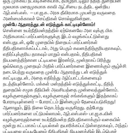
ஒரு முக்கிய நடவடிக்கையாக, தமிழ்நாட்டிலும் நீதித் துறையின்
மூலமாக மறைமுகமாக காவி ஆட்சியை நடத்திட ஒன்றிய
ஆர்.எஸ்.எஸ். ‍ – பா.ஜ.க. அரசு தீவிரமாக முயன்று வருவதை
அண்மைக்காலச் செய்திகள் சொல்லுகின்றன.
முன்பே ஆதாரத்துடன் எடுத்துக் காட்டியுள்ளோம்!
சென்னை உயர்நீதிமன்றத்தில் ஏற்கெனவே அள வுக்கு மிக
அதிகமாகப் பார்ப்பனர்களுக்கு இடம் வழங்கப்பட்டுள்ளது
என்பதுடன், ஒரே முறையில் நிறையப் பார்ப்பனர்கள்
நீதிபதிகளாக்கப்பட்டால், அது பெரும் கவனத்திற்குரியதாகவும்,
எதிர்ப்புக்குரிய தாகவும் மாறும் என்பதால், நீதிபதிகள்
நியமனத்திற்கான பட்டியலை இரண்டு, மூன்றாகப் பிரித்து
ஒவ்வொரு முறையும் அதில் பார்ப்பனர்களை இணைக்கும் சூழ்ச்சி
நடைபெற்று வருவதை முன்பே ஆதாரத்து டன் எடுத்துக்
காட்டியதுடன், அதை எதிர்த்து ஆர்ப்பாட்டங்களையும்
நடத்தியுள்ளோம். மக்கள் மன்றத்தில் எடுத்துக்காட்டி, நீதித்
துறையில் சமூக நீதியின் அவசியத்தை முன்வைத்துள்ளோம்.
வழக்குரைஞர்களும், வழக்குரைஞர் சங்கங்களும் இதற்காகப்
போராடியுள்ளனர் – போராட்டம் இன்னமும் தேவைப்படுகிறது!
ஆனாலும், இந் நிலை தொடர்ந்து வருகிறது. தற்போது
பார்ப்பனர்களை மட்டுமல்லாமல், ஆர்.எஸ்.எஸ்- பா.ஜ.க.வின்
வழக்குரைஞர்களை உயர்நீதிமன்ற நீதிபதிகளாக்கும் வகையில்
மூன்று கட்டமாகப் பட்டியல்கள் தயாரிக்கப்பட்டுள்ளதாகவும், அந்தப்
பட்டியலை எப்படியேனும் நீதிபதிகள் நியமனத்தில் இடம்பெறச்