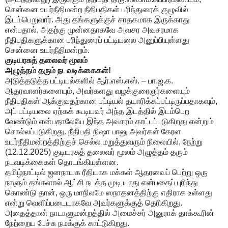
சென்னை உயர்நீதிமன்ற நீதிபதிகள் பரிந்துரைக் குழுவில்
இடம்பெறுவார். அது தங்களுக்குச் சாதகமாக இருக்காது
என்பதால், அதற்கு முன்னதாகவே அவசர அவசரமாக
நீதிபதிகளுக்கான பரிந்துரைப் பட்டியலை அனுப்பியுள்ளது
சென்னை உயர்நீதிமன்றம்.
குடியரசுத் தலைவர் மூலம்
அழுத்தம் தரும் நடவடிக்கைகள்!
அடுத்தடுத்த பட்டியல்களில் ஆர்.எஸ்.எஸ். – பா.ஜ.க.
ஆதரவாளர்களையும், அவர்களது வழக்குரைஞர்களையும்
நீதிபதிகள் ஆக்குவதற்கான பட்டியல் தயாரிக்கப்பட்டிருப்பதாகவும்,
அப் பட்டியலை ஏற்கக் கூடியவர் அந்த இடத்தில் இடம்பெற
வேண்டும் என்பதாலேயே இந்த அவசரம் காட்டப்படுகிறது என்றும்
சொல்லப்படுகிறது. நீதிபதி நிஷா பானு அவர்கள் கேரள
உயர்நீதிமன்றத்திற்குச் செல்ல மறுத்துவரும் நிலையில், நேற்று
(12.12.2025) குடியரசுத் தலைவர் மூலம் அழுத்தம் தரும்
நடவடிக்கைகள் தொடங்கியுள்ளன.
தமிழ்நாட்டில் ஜனநாயக ரீதியாக மக்கள் ஆதரவைப் பெற்று ஒரு
நாளும் தங்களால் ஆட்சி நடத்த முடி யாது என்பதைப் புரிந்து
கொண்டு தான், ஒரு மாநிலமே ஸநாதனத்திற்கு எதிராக உள்ளது
என்று வெளிப்படையாகவே அவர்களுக்குத் தெரிகிறது.
அதைத்தான் நாடாளுமன்றத்தில் அமைச்சர் அனுராக் தாக்கூரின்
நேற்றைய பேச்சு நமக்குக் காட்டுகிறது.