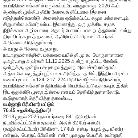
உயர்நீதிமன்றங்களில் மறுக்கப்பட்டே வந்துள்ளது. 2026 ஆம்
ஆண்டின் முக்கிய தீவிர வேலைத் திட்டமாக இதனை
எடுத்துக்கொண்டு, அனைத்து ஒடுக்கப்பட்ட சமூக மக்களையும்,
சிறுபான்மையினர் உள்பட இணைத்து, ஒரு முக்கிய சமூக
நீதிக்கான அறப்போரை, தொடர் போராட்டமாக நடத்துவோம் என்று
திராவிடர் கழகத் தலைவர் ஆசிரியர் கி.வீரமணி அவர்கள்
அறிக்கை விடுத்துள்ளார்.
அவரது அறிக்கை வருமாறு:
நாடாளுமன்றத்தின், மக்களவையில் தி.மு.க. பொருளாளரான
டி.ஆர்.பாலு அவர்கள் 11.12.2025 அன்று எழுப்பிய கேள்வி
ஒன்றுக்கு, ஒன்றிய சமூக நலத்துறை அமைச்சர் ராம்தாஸ்
அத்வாலே எழுத்துப் பூர்வமாக அளித்த பதிலில், இந்திய அரசிய
லமைப்புச் சட்டம் 124, 217, 224 பிரிவின்கீழ் உச்சநீதிமன்றம்,
உயர்நீதிமன்றங்களில் நீதிபதிகள் நியமிக்கப்படுவதாகவும், இதில்
இட ஒதுக்கீடு முறை இல்லை எனவும் தெரிவித்துள்ளதோடு,
கூடுதலாகத் தெரிவித்த தகவல்படி,
உயர்ஜாதி பிரிவினர் மட்டும்
76.45 சதவிகிதத்தினர்!
2018 முதல் 2025 நவம்பர்வரை 841 நீதிபதிகள்
நியமிக்கப்பட்டுள்ளதாகவும், அதில் 32 பேர் எஸ்.சி.
(தாழ்த்தப்பட்டோர்) பிரிவினர், 17 பேர் எஸ்.டி. (பழங்குடி யினர்)
என்றும், ‘பொதுப் பிரிவினர்’ என்ற முகமூடி பெயரில், உயர்ஜாதி