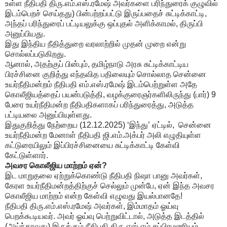
உள்ள நீதிபதி திரு.எம்.எஸ்.ரமேஷ் அவர்களை பரிந்துரைக் குழுவில்
இடம்பெறச் செய்தது) பின்பற்றப்பட்டு இருப்பதைச் சுட்டிக்காட்டி,
அந்தப் பரிந்துரைப் பட்டியலுக்கு ஒப்புதல் அளிக்காமல், திருப்பி
அனுப்பியது.
இது இந்திய நீதித்துறை வரலாற்றில் முதன் முறை என்று
சொல்லப்படுகிறது.
ஆனால், அதற்குப் பின்பும், தமிழ்நாடு அரசு சுட்டிக்காட்டிய
பிரச்சினை குறித்து எந்தவித பதிலையும் சொல்லாத சென்னை
உயர்நீதிமன்றம் நீதிபதி எம்.எஸ்.ரமேஷ் இடம்பெற்றுள்ள அதே
கொலீஜியத்தைப் பயன்படுத்தி, வழக்குரைஞர்களிலிருந்து (பார்) 9
பேரை உயர்நீதிமன்ற நீதிபதிகளாகப் பரிந்துரைத்து, அடுத்த
பட்டியலை அனுப்பியுள்ளது.
இதுகுறித்து நேற்றைய (12.12.2025) ‘இந்து’ ஏட்டில், சென்னை
உயர்நீதிமன்ற மேனாள் நீதிபதி ஜி.எம்.அக்பர் அலி எழுதியுள்ள
கட்டுரையிலும் இப்பிரச்சினையை சுட்டிக்காட்டி கேள்வி
கேட்டுள்ளார்.
அவசர கொலீஜிய மாற்றம் ஏன்?
இட மாறுதலை ஏற்றுக்கொண்டு நீதிபதி நிஷா பானு அவர்கள்,
கேரள உயர்நீதிமன்றத்திற்குச் செல்லும் முன்பே, ஏன் இந்த அவசர
கொலீஜிய மாற்றம் என்ற கேள்வி எழுவது இயல்பானதே!
நீதிபதி திரு.எம்.எஸ்.ரமேஷ் அவர்கள், இம்மாதம் ஓய்வு
பெறக்கூடியவர். அவர் ஓய்வு பெற்றுவிட்டால், அடுத்த இடத்தில்
(அய்ந்தாவது) இருக்கும் நீதிபதி திரு.எஸ்.எம்.சுப்பிரமணியம்,