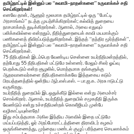
தமிழ்நாட்டில் இன்னும் பல ‘‘சுவாமி–நாதன்களை’’ உருவாக்கச் சதி
செய்கிறார்கள்!
எனவே தான், ஆளுநர் மூலமாக தமிழ்நாட்டில் ஒரு ‘‘போட்டி
அரசாங்கம்’’ நடத்த முயற்சிக்கிறார்கள்; கல்வித் துறையை
நாசமாக்கத் துடிக்கிறார்கள். ஆனால், அவை எதுவும்
பலிக்கவில்லை என்றதும், நீதித்துறையைக் காவி மயமாக்கும்
பணிகளைத் தீவிரப்படுத்துகிறார்கள். இந்தத் ‘‘தந்திர மூர்த்திகள்’’,
தமிழ்நாட்டில் இன்னும் பல ‘‘சுவாமி–நாதன்களை’’ உருவாக்கச் சதி
செய்கிறார்கள்.
75 நீதிபதிகள் இடம்பெற வேண்டிய சென்னை உயர்நீதிமன்றத்தில்,
தற்போது 55 நீதிபதிகள் மட்டுமே உள்ளனர். மேலும் சிலர் ஓய்வு
பெறக்கூடும் என்ற சூழலில், மொத்தமாக தங்களுக்கு
ஆதரவானவர்களை நீதிபதிகளாக்கவே இத்தகைய கடும்
பிரயத்தனத்தில் ஒன்றிய ஆர்.எஸ்.எஸ். – பா.ஜ.க. அரசு ஈடுபட்டு
வருகிறது.
உயர்நீதித் துறையில் இடஒதுக்கீடு இல்லை என்று அமைச்சர்
சொல்கிறார். ஆனால், உயர்நீதித் துறையில் சமூகநீதி இருக்க
வேண்டும் என்று உச்சநீதிமன்றக் கொலீஜியம் முன்பே
வழிகாட்டியுள்ளதே!
இது சம்பந்தமாக அகில இந்திய அளவில் இதை மட்டுமே
மய்யப்படுத்தி, ஓர் அறப்போராட்டத்தினை திராவிடர் கழகம்
ஒருங்கிணைத்து, முந்தைய மண்டல் குழுப் பரிந்தரை செயலாக்கம்