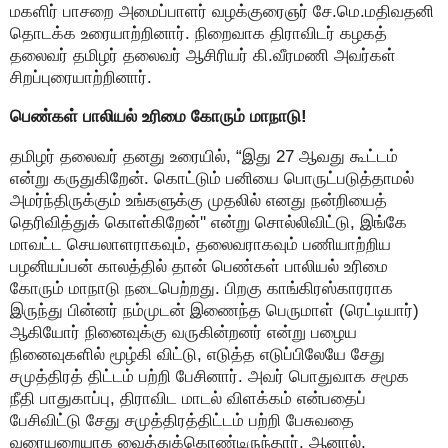
மகளிர் பாசறை அமைப்பாளர் வழக்குரைஞர் சே.மெ.மதிவதனி
தொடக்க உரையாற்றினார். நிறைவாக திராவிடர் கழகத்
தலைவர் தமிழர் தலைவர் ஆசிரியர் கி.வீரமணி அவர்கள்
சிறப்புரையாற்றினார்.
பெண்கள் பாலியல் உரிமை கோரும் மாநாடு!
தமிழர் தலைவர் தனது உரையில், “இது 27 ஆவது கூட்டம்
என்று கருதுகிறேன். கொட்டும் பனியை பொருட்படுத்தாமல்
அமர்ந்திருக்கும் உங்களுக்கு முதலில் எனது நன்றியைத்
தெரிவித்துக் கொள்கிறேன்'' என்று சொல்லிவிட்டு, இங்கே
மாவட்ட செயலாளராகவும், தலைவராகவும் பணியாற்றிய
பழனியப்பன் காலத்தில் தான் பெண்கள் பாலியல் உரிமை
கோரும் மாநாடு நடைபெற்றது. பிறகு காங்கிரஸ்காரராக
இருந்து பின்னர் நம்முடன் இணைந்த பெருமாள் (ரெட்டியார்)
ஆகியோர் நினைவுக்கு வருகின்றனர் என்று பழைய
நினைவுகளில் மூழ்கி விட்டு, எடுத்த எடுப்பிலேயே சேது
சமுத்திரத் திட்டம் பற்றி பேசினார். அவர் பொதுவாக சமூக
நீதி பாதுகாப்பு, திராவிட மாடல் விளக்கம் என்பதைப்
பேசிவிட்டு சேது சமுத்திரத்திட்டம் பற்றி பேசுவதை
வரையறையாக வைத்துக்கொண்டிருந்தார். ஆனால்,