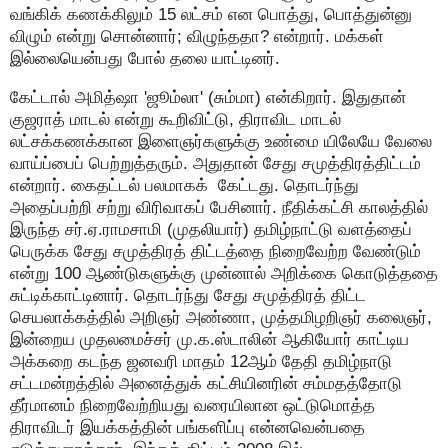
வங்கிக் கணக்கிலும் 15 லட்சம் என பொத்து, பொத்துன்னு
விழும் என்று சொன்னார்; விழுந்ததா? என்றார். மக்கள்
இல்லையென்பது போல் தலை யாட்டினர்.
கேட்டால் அமித்ஷா 'ஜூம்லா' (சும்மா) என்கிறார். இதுதான்
குஜராத் மாடல் என்று கூறிவிட்டு, திராவிட மாடல்
லட்சக்கணக்கான இளைஞர்களுக்கு உண்மை யிலேயே வேலை
வாய்ப்பைப் பெற்றுத்தரும். அதுதான் சேது சமுத்திரத்திட்டம்
என்றார். கைதட்டல் பலமாகக் கேட்டது. தொடர்ந்து
அதைப்பற்றி சற்று விரிவாகப் பேசினார். நீதிக்கட்சி காலத்தில்
இருந்த சர்.ஏ.ராமசாமி (முதலியார்) தமிழ்நாட்டு வளத்தைப்
பெருக்க சேது சமுத்திரத் திட்டத்தை நிறைவேற்ற வேண்டும்
என்று 100 ஆண்டுகளுக்கு முன்னால் அறிக்கை கொடுத்ததை
சுட்டிக்காட்டினார். தொடர்ந்து சேது சமுத்திரத் திட்ட
செயலாக்கத்தில் அறிஞர் அண்ணா, முத்தமிழறிஞர் கலைஞர்,
இன்றைய முதலமைச்சர் மு.க.ஸ்டாலின் ஆகியோர் காட்டிய
அக்கறை கடந்த ஜனவரி மாதம் 12ஆம் தேதி தமிழ்நாடு
சட்டமன்றத்தில் அனைத்துக் கட்சியினரின் சம்மதத்தோடு
தீர்மானம் நிறைவேற்றியது வரையிலான ஒட்டுமொத்த
திராவிடர் இயக்கத்தின் பங்களிப்பு என்னவென்பதை