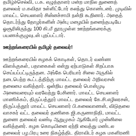
தமிழ்ச்செல்வி, ப.க. எழுத்தாளர் மன்ற மாநில துணைத்
தலைவர் ம.கவிதா உள்ளிட்டோர் கலந்து கொண்டனர். முடிவில்
மாவட்ட செயலாளர் சின்னச்சாமி நன்றி கூறினார். அதைத்
தொடர்ந்து தோழர்களின் அன்பு மழையில் நனைந்தபடியே
ஓசூரிலிருந்து 100 கி.மீ தூரமுள்ள ஊற்றங்கரைக்கு
பயணக்குழுவுடன் புறப்பட்டார்.
ஊற்றங்கரையில் தமிழர் தலைவர்!
ஊற்றங்கரையில் கழகக் கொடிகள், தொடர் வண்ண
விளக்குகள், பதாகைகள் என்று ஏற்பாடுகள் சிறப்பாக
செய்யப்பட்டிருந்தன. அங்கே பெரியார் சிலை அருகில்
நடைபெற்ற கூட்டத்திற்கு மாவட்ட தலைவர் அறிவரசன்
தலைமை வகித்தார். ஒன்றிய தலைவர் பொன்முடி
அனைவரையும் வரவேற்று பேசினார். மாவட்ட செயலாளர்
மாணிக்கம், திருப்பத்தூர் மாவட்ட தலைவர் கே.சி.எழிலரசன்,
திருப்பத்தூர் மாவட்ட செயலாளர் பி.கலைவாணன், விடுதலை
வாசகர் வட்ட தலைவர் தணிகை ஜி.கருணாநிதி, மாவட்ட
துணை தலைவர் வண்டி ஆறுமுகம் ஆகியோர் முன்னிலை
வகித்தனர். கழக கொடியினை ஏற்றி வைத்து மண்டல
தலைவர் பழ.பிரபு உரை நிகழ்த்திட திராவிடர் கழக மகளிரணி