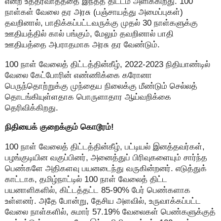
என்ற உத்தரவாதத்தை இந்தத் திட்டம் அளிக்கிறது. 100
நாள்கள் வேலை தர அரசு (பஞ்சாயத்து அமைப்புகள்)
தவறினால், பாதிக்கப்பட்டவருக்கு முதல் 30 நாள்களுக்கு
ஊதியத்தில் கால் பங்கும், மேலும் தவறினால் பாதி
ஊதியத்தை அபராதமாக அரசு தர வேண்டும்.
100 நாள் வேலைத் திட்டத்தின்கீழ், 2022-2023 நிதியாண்டில்
வேலை கேட்போரின் எண்ணிக்கை கரோனா
பெருந்தொற்றுக்கு முந்தைய நிலைக்கு மீண்டும் செல்லத்
தொடங்கியுள்ளதாக பொருளாதார ஆய்வறிக்கை
தெரிவிக்கிறது.
நிதியைக் குறைக்கும் கொடூரம்!
100 நாள் வேலைத் திட்டத்தின்கீழ், பட்டியல் இனத்தவர்கள்,
பழங்குடியின வகுப்பினர், அனைத்துப் பிரிவுகளையும் சார்ந்த
பெண்களே அதிகளவு பயனடைந்து வருகின்றனர். எடுத்துக்
காட்டாக, தமிழ்நாட்டில் 100 நாள் வேலைத் திட்ட
பயனாளிகளில், கிட்டத்தட்ட 85-90% பேர் பெண்களாக
உள்ளனர். அதே போன்று, தேசிய அளவில், உருவாக்கப்பட்ட
வேலை நாள்களில், சுமார் 57.19% வேலைகள் பெண்களுக்குத்