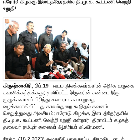
ஈரோடு கிழக்கு இடைத்தேர்தலில் தி.மு.க. கூட்டணி வெற்றி
உறுதி!
கிருஷ்ணகிரி, பிப்.19
வடமாநிலத்தவர்களின் அதிக வருகை
கவனிக்கத்தக்கது; தனிப்பட்ட இருவரின் சண்டை இரு
குழுக்களாகப் பிரிந்து கலவரமாக மாறுவது
வழக்கமாகிவிட்டது காவல்துறை கூடுதல் கவனம்
செலுத்துவது அவசியம்; ஈரோடு கிழக்கு இடைத்தேர்தலில்
தி.மு.க. கூட்டணி வெற்றி உறுதி என்றார் திராவிடர் கழகத்
தலைவர் தமிழர் தலைவர் ஆசிரியர் கி.வீரமணி.
நேற்று (18.2.2023) சமூகநீதி பாதுகாப்பு, திராவிட மாடல்