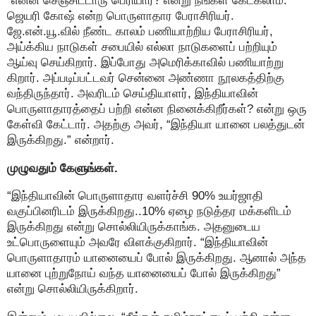
“என்ன செஞ்சிட்டாரு பெரியார்? என்று நீங்கள் கேட்கலாம்.
ஜெயரி கோஷ் என்ற பொருளாதார பேராசிரியர்.
ஜே.என்.யூ.வில் நீண்ட காலம் பணியாற்றிய பேராசிரியர்,
அய்க்கிய நாடுகள் சபையில் எல்லா நாடுகளைப் பற்றியும்
ஆய்வு செய்கிறார். இப்போது அமெரிக்காவில் பணியாற்று
கிறார். அப்படிப்பட்டவர் சென்னை அண்ணா நூலகத்திற்கு
வந்திருந்தார். அவரிடம் செய்தியாளர், இந்தியாவின்
பொருளாதாரத்தைப் பற்றி என்ன நினைக்கிறீர்கள்? என்று ஒரு
கேள்வி கேட்டார். அதற்கு அவர், “இந்தியா யானை பலத்துடன்
இருக்கிறது.” என்றார்.
முழுவதும் கேளுங்கள்.
“இந்தியாவின் பொருளாதார வளர்ச்சி 90% உயர்ஜாதி
வகுப்பினரிடம் இருக்கிறது..10% ஏழை நடுத்தர மக்களிடம்
இருக்கிறது என்று சொல்லியிருக்காங்க. அதனுடைய
உட்பொருளையும் அவரே விளக்குகிறார். “இந்தியாவின்
பொருளாதாரம் யானையைப் போல் இருக்கிறது. ஆனால் அந்த
யானை புற்றுநோய் வந்த யானையைப் போல் இருக்கிறது”
என்று சொல்லியிருக்கிறார்.