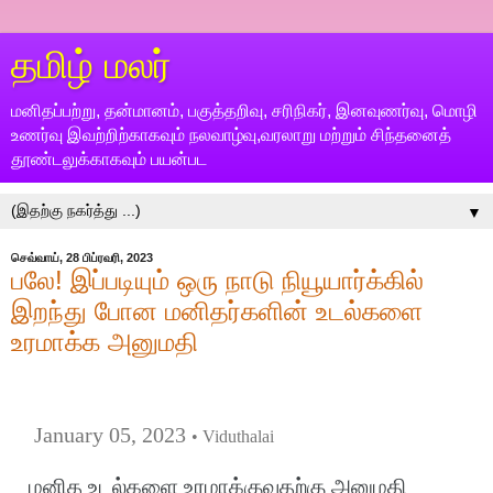
தமிழ் மலர்
மனிதப்பற்று, தன்மானம், பகுத்தறிவு, சரிநிகர், இனவுணர்வு, மொழி
உணர்வு இவற்றிற்காகவும் நலவாழ்வு,வரலாறு மற்றும் சிந்தனைத்
தூண்டலுக்காகவும் பயன்பட
▼
செவ்வாய், 28 பிப்ரவரி, 2023
பலே! இப்படியும் ஒரு நாடு நியூயார்க்கில்
இறந்து போன மனிதர்களின் உடல்களை
உரமாக்க அனுமதி
January 05, 2023
• Viduthalai
மனித உடல்களை உரமாக்குவதற்கு அனுமதி