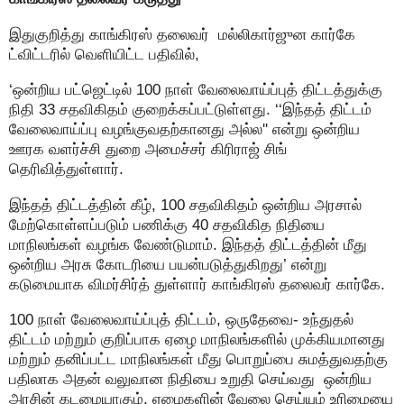
இதுகுறித்து காங்கிரஸ் தலைவர் மல்லிகார்ஜுன கார்கே
ட்விட்டரில் வெளியிட்ட பதிவில்,
‘ஒன்றிய பட்ஜெட்டில் 100 நாள் வேலைவாய்ப்புத் திட்டத்துக்கு
நிதி 33 சதவிகிதம் குறைக்கப்பட்டுள்ளது. ‘‘இந்தத் திட்டம்
வேலைவாய்ப்பு வழங்குவதற்கானது அல்ல'' என்று ஒன்றிய
ஊரக வளர்ச்சி துறை அமைச்சர் கிரிராஜ் சிங்
தெரிவித்துள்ளார்.
இந்தத் திட்டத்தின் கீழ், 100 சதவிகிதம் ஒன்றிய அரசால்
மேற்கொள்ளப்படும் பணிக்கு 40 சதவிகித நிதியை
மாநிலங்கள் வழங்க வேண்டுமாம். இந்தத் திட்டத்தின் மீது
ஒன்றிய அரசு கோடரியை பயன்படுத்துகிறது’ என்று
கடுமையாக விமர்சிர்த் துள்ளார் காங்கிரஸ் தலைவர் கார்கே.
100 நாள் வேலைவாய்ப்புத் திட்டம், ஒருதேவை- உந்துதல்
திட்டம் மற்றும் குறிப்பாக ஏழை மாநிலங்களில் முக்கியமானது
மற்றும் தனிப்பட்ட மாநிலங்கள் மீது பொறுப்பை சுமத்துவதற்கு
பதிலாக அதன் வலுவான நிதியை உறுதி செய்வது ஒன்றிய
அரசின் கடமையாகும். ஏழைகளின் வேலை செய்யும் உரிமையை