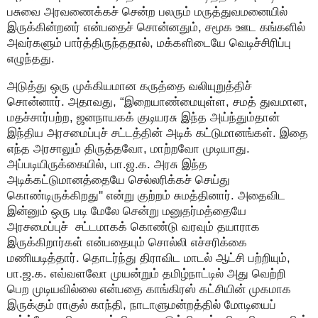
பசுவை அரவணைக்கச் சென்ற பலரும் மருத்துவமனையில்
இருக்கின்றனர் என்பதைச் சொன்னதும், சமூக ஊட கங்களில்
அவர்களும் பார்த்திருந்ததால், மக்களிடையே வெடிச்சிரிப்பு
எழுந்தது.
அடுத்து ஒரு முக்கியமான கருத்தை வலியுறுத்திச்
சொன்னார். அதாவது, “இறையாண்மையுள்ள, சமத் துவமான,
மதச்சார்பற்ற, ஜனநாயகக் குடியரசு இந்த அய்ந்தும்தான்
இந்திய அரசமைப்புச் சட்டத்தின் அடிக் கட்டுமானங்கள். இதை
எந்த அரசாலும் திருத்தவோ, மாற்றவோ முடியாது.
அப்படியிருக்கையில், பா.ஜ.க. அரசு இந்த
அடிக்கட்டுமானத்தையே செல்லரிக்கச் செய்து
கொண்டிருக்கிறது'' என்று குற்றம் சுமத்தினார். அதைவிட
இன்னும் ஒரு படி மேலே சென்று மனுதர்மத்தையே
அரசமைப்புச் சட்டமாகக் கொண்டு வரவும் தயாராக
இருக்கிறார்கள் என்பதையும் சொல்லி எச்சரிக்கை
மணியடித்தார். தொடர்ந்து திராவிட மாடல் ஆட்சி பற்றியும்,
பா.ஜ.க. எவ்வளவோ முயன்றும் தமிழ்நாட்டில் அது வெற்றி
பெற முடியவில்லை என்பதை காங்கிரஸ் கட்சியின் முகமாக
இருக்கும் ராகுல் காந்தி, நாடாளுமன்றத்தில் மோடியைப்