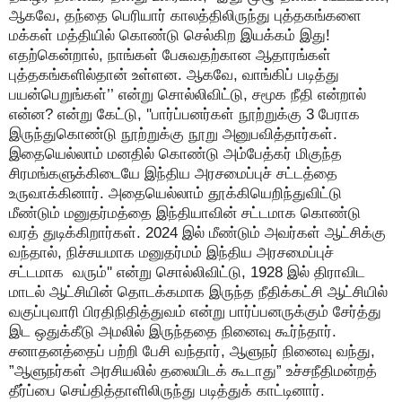
ஆகவே, தந்தை பெரியார் காலத்திலிருந்து புத்தகங்களை
மக்கள் மத்தியில் கொண்டு செல்கிற இயக்கம் இது!
எதற்கென்றால், நாங்கள் பேசுவதற்கான ஆதாரங்கள்
புத்தகங்களில்தான் உள்ளன. ஆகவே, வாங்கிப் படித்து
பயன்பெறுங்கள்’’ என்று சொல்லிவிட்டு, சமூக நீதி என்றால்
என்ன? என்று கேட்டு, ''பார்ப்பனர்கள் நூற்றுக்கு 3 பேராக
இருந்துகொண்டு நூற்றுக்கு நூறு அனுபவித்தார்கள்.
இதையெல்லாம் மனதில் கொண்டு அம்பேத்கர் மிகுந்த
சிரமங்களுக்கிடையே இந்திய அரசமைப்புச் சட்டத்தை
உருவாக்கினார். அதையெல்லாம் தூக்கியெறிந்துவிட்டு
மீண்டும் மனுதர்மத்தை இந்தியாவின் சட்டமாக கொண்டு
வரத் துடிக்கிறார்கள். 2024 இல் மீண்டும் அவர்கள் ஆட்சிக்கு
வந்தால், நிச்சயமாக மனுதர்மம் இந்திய அரசமைப்புச்
சட்டமாக வரும்'' என்று சொல்லிவிட்டு, 1928 இல் திராவிட
மாடல் ஆட்சியின் தொடக்கமாக இருந்த நீதிக்கட்சி ஆட்சியில்
வகுப்புவாரி பிரதிநிதித்துவம் என்று பார்ப்பனருக்கும் சேர்த்து
இட ஒதுக்கீடு அமலில் இருந்ததை நினைவு கூர்ந்தார்.
சனாதனத்தைப் பற்றி பேசி வந்தார், ஆளுநர் நினைவு வந்து,
”ஆளுநர்கள் அரசியலில் தலையிடக் கூடாது” உச்சநீதிமன்றத்
தீர்ப்பை செய்தித்தாளிலிருந்து படித்துக் காட்டினார்.