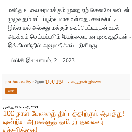
மனித உடலை உரமாக்கும் முறை ஏற் கெனவே சுவீடன்
முழுவதும் சட்டப்பூர்வ மாக உள்ளது. சவப்பெட்டி
இல்லாமல் அல்லது மக்கும் சவப்பெட்டியுடன் உடல்
அடக்கம் செய்யப்படும் இயற்கையான புதைகுழிகள் -
இங்கிலாந்தில் அனுமதிக்கப் படுகிறது
- பிபிசி இணையம், 2.1.2023
parthasarathy r
நேரம்
11:44 PM
கருத்துகள் இல்லை:
பகிர்
ஞாயிறு, 19 பிப்ரவரி, 2023
100 நாள் வேலைத் திட்டத்திற்கும் ஆபத்து!
ஒன்றிய அரசுக்குத் தமிழர் தலைவர்
எச்சரிக்கை!