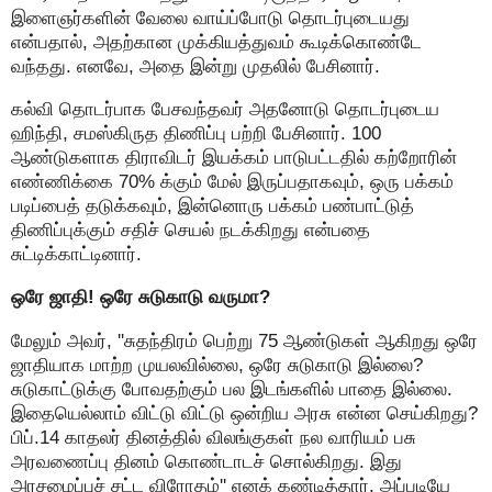
இளைஞர்களின் வேலை வாய்ப்போடு தொடர்புடையது
என்பதால், அதற்கான முக்கியத்துவம் கூடிக்கொண்டே
வந்தது. எனவே, அதை இன்று முதலில் பேசினார்.
கல்வி தொடர்பாக பேசவந்தவர் அதனோடு தொடர்புடைய
ஹிந்தி, சமஸ்கிருத திணிப்பு பற்றி பேசினார். 100
ஆண்டுகளாக திராவிடர் இயக்கம் பாடுபட்டதில் கற்றோரின்
எண்ணிக்கை 70% க்கும் மேல் இருப்பதாகவும், ஒரு பக்கம்
படிப்பைத் தடுக்கவும், இன்னொரு பக்கம் பண்பாட்டுத்
திணிப்புக்கும் சதிச் செயல் நடக்கிறது என்பதை
சுட்டிக்காட்டினார்.
ஒரே ஜாதி! ஒரே சுடுகாடு வருமா?
மேலும் அவர், ''சுதந்திரம் பெற்று 75 ஆண்டுகள் ஆகிறது ஒரே
ஜாதியாக மாற்ற முயலவில்லை, ஒரே சுடுகாடு இல்லை?
சுடுகாட்டுக்கு போவதற்கும் பல இடங்களில் பாதை இல்லை.
இதையெல்லாம் விட்டு விட்டு ஒன்றிய அரசு என்ன செய்கிறது?
பிப்.14 காதலர் தினத்தில் விலங்குகள் நல வாரியம் பசு
அரவணைப்பு தினம் கொண்டாடச் சொல்கிறது. இது
அரசமைப்புச் சட்ட விரோதம்'' எனக் கண்டித்தார். அப்படியே