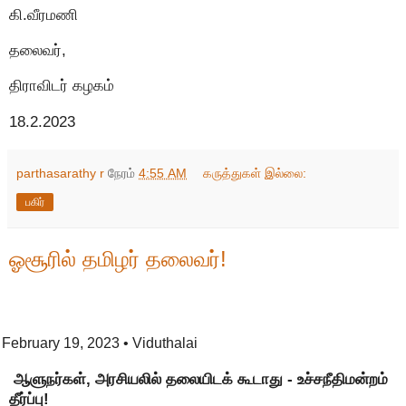
கி.வீரமணி
தலைவர்,
திராவிடர் கழகம்
18.2.2023
parthasarathy r
நேரம்
4:55 AM
கருத்துகள் இல்லை:
பகிர்
ஓசூரில் தமிழர் தலைவர்!
February 19, 2023
• Viduthalai
ஆளுநர்கள், அரசியலில் தலையிடக் கூடாது - உச்சநீதிமன்றம்
தீர்ப்பு!