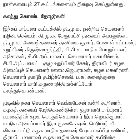
நாள்களையும் 27 கூட்டங்களையும் நிறைவு செய்துள்ளது.
கலந்து கொண்ட தோழர்கள்!
இந்தப் பரப்புரை கூட்டத்தில் தி.மு.க. ஒன்றிய செயலாளர்
ரஜினி செல்வம், தி.மு.க. பேரூராட்சி தலைவர் அமானுல்லா,
தி.மு.க. அவைத்தலைவர் தணிகை குமார், மேனாள் சட்டமன்ற
உறுப்பினர் கிருஷ்ணமூர்த்தி, வி.சி.க. மாநில பொறுப்பாளர்
அசோகன், சி.பி.அய். மாவட்ட செயலாளர் மகாலிங்கம்,
சி.பி.அய். மாவட்ட குழு உறுப்பினர் சேகர், திராவிடர் கழக
அமைப்புச் செயலாளர் ஊமை.ஜெயராமன், கழக மகளிரணி
செயலாளர் தகடூர் தமிழ்ச்செல்வி, ப.க. கலைத்துறை
செயலாளர் மாரி.கருணாநிதி உள்ளிட்டோர்
கலந்துகொண்டனர்.
முடிவில் நகர செயலாளர் வெங்கடேசன் நன்றி கூறினார்.
கழகத் தலைவர் மேற்கொண்டுள்ள சூறாவளி பரப்புரைப்
பயணத்தில் கழக பொதுச்செயலாளர் இரா.ஜெயக்குமார்,
மாநில அமைப்பாளர் இரா.குணசேகரன், பெரியார் வீர
விளையாட்டு கழக மாநில தலைவர் பேரா.ப.சுப்பிரமணியம்,
திராவிட மாணவர் கழக மாநில செயலாளர் ச.பிரின்சு