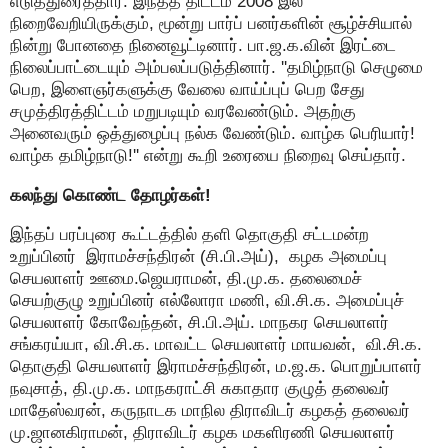
எடுத்துரைத்தார். இந்தத் திட்டம் 2008 இல்
நிறைவேறியிருக்கும், மூன்று பார்ப் பனர்களின் சூழ்ச்சியால்
நின்று போனதை நினைவூட்டினார். பா.ஜ.க.வின் இரட்டை
நிலைப்பாட்டையும் அம்பலப்படுத்தினார். ''தமிழ்நாடு செழுமை
பெற, இளைஞர்களுக்கு வேலை வாய்ப்புப் பெற சேது
சமுத்திரத்திட்டம் மறுபடியும் வரவேண்டும். அதற்கு
அனைவரும் ஒத்துழைப்பு நல்க வேண்டும். வாழ்க பெரியார்!
வாழ்க தமிழ்நாடு!'' என்று கூறி உரையை நிறைவு செய்தார்.
கலந்து கொண்ட தோழர்கள்!
இந்தப் பரப்புரை கூட்டத்தில் தளி தொகுதி சட்டமன்ற
உறுப்பினர் இராமச்சந்திரன் (சி.பி.அய்), கழக அமைப்பு
செயலாளர் ஊமை.ஜெயராமன், தி.மு.க. தலைமைச்
செயற்குழு உறுப்பினர் எல்லோரா மணி, வி.சி.க. அமைப்புச்
செயலாளர் கோவேந்தன், சி.பி.அய். மாநகர செயலாளர்
சங்கரய்யா, வி.சி.க. மாவட்ட செயலாளர் மாயவன், வி.சி.க.
தொகுதி செயலாளர் இராமச்சந்திரன், ம.ஜ.க. பொறுப்பாளர்
நவுசாத், தி.மு.க. மாநகராட்சி சுகாதார குழுத் தலைவர்
மாதேஸ்வரன், கருநாடக மாநில திராவிடர் கழகத் தலைவர்
மு.ஜானகிராமன், திராவிடர் கழக மகளிரணி செயலாளர்