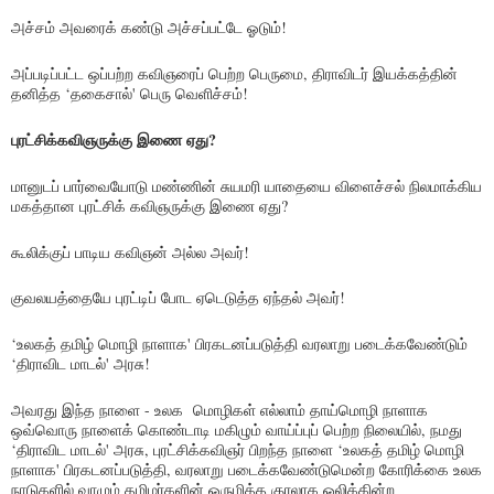
அச்சம் அவரைக் கண்டு அச்சப்பட்டே ஓடும்!
அப்படிப்பட்ட ஒப்பற்ற கவிஞரைப் பெற்ற பெருமை, திராவிடர் இயக்கத்தின்
தனித்த ‘தகைசால்' பெரு வெளிச்சம்!
புரட்சிக்கவிஞருக்கு இணை ஏது?
மானுடப் பார்வையோடு மண்ணின் சுயமரி யாதையை விளைச்சல் நிலமாக்கிய
மகத்தான புரட்சிக் கவிஞருக்கு இணை ஏது?
கூலிக்குப் பாடிய கவிஞன் அல்ல அவர்!
குவலயத்தையே புரட்டிப் போட ஏடெடுத்த ஏந்தல் அவர்!
‘உலகத் தமிழ் மொழி நாளாக' பிரகடனப்படுத்தி வரலாறு படைக்கவேண்டும்
‘திராவிட மாடல்' அரசு!
அவரது இந்த நாளை - உலக மொழிகள் எல்லாம் தாய்மொழி நாளாக
ஒவ்வொரு நாளைக் கொண்டாடி மகிழும் வாய்ப்புப் பெற்ற நிலையில், நமது
‘திராவிட மாடல்' அரசு, புரட்சிக்கவிஞர் பிறந்த நாளை ‘உலகத் தமிழ் மொழி
நாளாக' பிரகடனப்படுத்தி, வரலாறு படைக்கவேண்டுமென்ற கோரிக்கை உலக
நாடுகளில் வாழும் தமிழர்களின் ஒருமித்த குரலாக ஒலிக்கின்ற