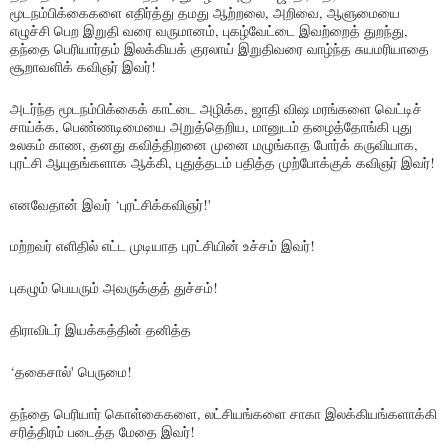
மூடநம்பிக்கைகளை எதிர்த்து தமது ஆற்றலை, அறிவை, ஆளுமையை
எழுச்சி பெற இறுதி வரை வருமானம், புகழ்வேட்டை இவற்றைத் துறந்து,
தந்தை பெரியார்தம் இலக்கியக் குரலாய் இறுதிவரை வாழ்ந்த சுயமரியாதை
சூறாவளிக் கவிஞர் இவர்!
அடர்ந்த மூடநம்பிக்கைக் காட்டை அழிக்க, ஜாதி விஷ மரங்களை வெட்டிச்
சாய்க்க, பெண்ணடிமையை அறுத்தெறிய, மானுடம் தழைத்தோங்கி புது
உலகம் காண, தனது கவித்திறனை முனை மழுங்காத போர்க் கருவியாக,
புரட்சி ஆயுதங்களாக ஆக்கி, புதுத்தடம் பதித்த முற்போக்குக் கவிஞர் இவர்!
எனவேதான் இவர் ‘புரட்சிக்கவிஞர்!'
மற்றவர் எளிதில் எட்ட முடியாத புரட்சியின் உச்சம் இவர்!
புகழும் பெயரும் அவருக்குத் துச்சம்!
திராவிடர் இயக்கத்தின் தனித்த
‘தகைசால்' பெருமை!
தந்தை பெரியார் கொள்கைகளை, லட்சியங்களை சாகா இலக்கியங்களாக்கி
சரித்திரம் படைத்த மேதை இவர்!