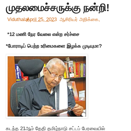
முதலமைச்சருக்கு நன்றி!
Viduthalai
April 25, 2023
ஆசிரியர் அறிக்கை,
*12 மணி நேர வேலை என்ற சர்ச்சை
*போராடிப் பெற்ற உரிமைகளை இழக்க முடியுமா?
கடந்த 21ஆம் தேதி தமிழ்நாடு சட்டப் பேரவையில்