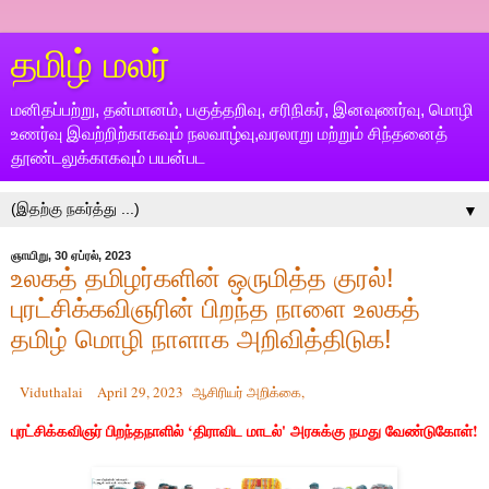
தமிழ் மலர்
மனிதப்பற்று, தன்மானம், பகுத்தறிவு, சரிநிகர், இனவுணர்வு, மொழி
உணர்வு இவற்றிற்காகவும் நலவாழ்வு,வரலாறு மற்றும் சிந்தனைத்
தூண்டலுக்காகவும் பயன்பட
▼
ஞாயிறு, 30 ஏப்ரல், 2023
உலகத் தமிழர்களின் ஒருமித்த குரல்!
புரட்சிக்கவிஞரின் பிறந்த நாளை உலகத்
தமிழ் மொழி நாளாக அறிவித்திடுக!
Viduthalai
April 29, 2023
ஆசிரியர் அறிக்கை,
புரட்சிக்கவிஞர் பிறந்தநாளில் ‘திராவிட மாடல்' அரசுக்கு நமது வேண்டுகோள்!