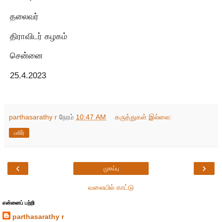
தலைவர்
திராவிடர் கழகம்
சென்னை
25.4.2023
parthasarathy r
நேரம்
10:47 AM
கருத்துகள் இல்லை:
பகிர்
‹
›
முகப்பு
வலையில் காட்டு
என்னைப் பற்றி
parthasarathy r