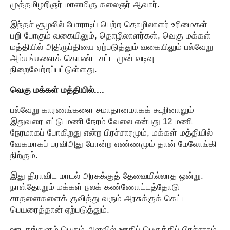
முத்தமிழறிஞர் மானமிகு கலைஞர் ஆவார்.
இந்தச் சூழலில் போராடிப் பெற்ற தொழிலாளர் உரிமைகள்
பறி போகும் வகையிலும், தொழிலாளர்கள், வெகு மக்கள்
மத்தியில் அதிருப்தியை ஏற்படுத்தும் வகையிலும் பல்வேறு
அம்சங்களைக் கொண்ட சட்ட முன் வடிவு
நிறைவேற்றப்பட்டுள்ளது.
வெகு மக்கள் மத்தியில்....
பல்வேறு காரணங்களை சமாதானமாகக் கூறினாலும்
இதுவரை எட்டு மணி நேரம் வேலை என்பது 12 மணி
நேரமாகப் போகிறது என்ற பிரச்சாரமும், மக்கள் மத்தியில்
வேகமாகப் பரவிஅது போன்ற எண்ணமும் தான் மேலோங்கி
நிற்கும்.
இது திராவிட மாடல் அரசுக்குத் தேவையில்லாத ஒன்று.
நாள்தோறும் மக்கள் நலக் கண்ணோட்டத்தோடு
சாதனைகளைக் குவித்து வரும் அரசுக்குக் கெட்ட
பெயரைத்தான் ஏற்படுத்தும்.
ஊடகங்களும் பெரும் அளவில் ஊதிப் பெருக்கிப் பிரச்சாரம்